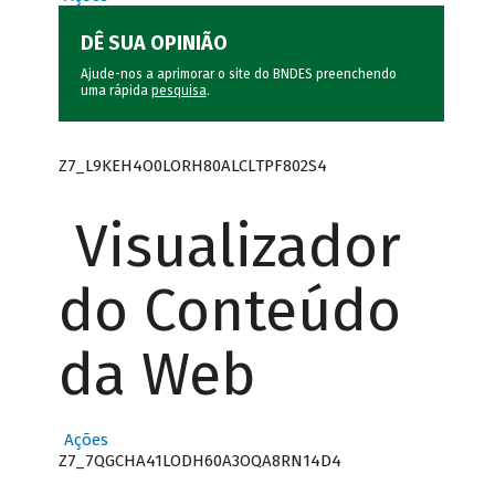
DÊ SUA OPINIÃO
Ajude-nos a aprimorar o site do BNDES preenchendo
uma rápida
pesquisa
.
Z7_L9KEH4O0LORH80ALCLTPF802S4
Visualizador
do Conteúdo
da Web
Ações
Z7_7QGCHA41LODH60A3OQA8RN14D4