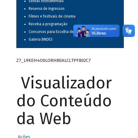
Sextas instrumentais
Reserva de ingressos
Filmes e festivais de cinema
Receba a programação
Concursos para Escolha de Espetáculos Musicais
Galeria BNDES
Z7_L9KEH4O0LORH80ALCLTPF802C7
Visualizador
do Conteúdo
da Web
Ações