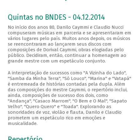
Quintas no BNDES - 04.12.2014
No início dos anos 80, Danilo Caymmi e Claudio Nucci
compuseram músicas em parceria e se apresentaram em
vários lugares pelo país. Muitos anos depois, os músicos
se reencontraram ao lançarem seus discos com
composições de Dorival Caymmi, obras elogiadas pelo
público. Decidiram, então, continuar a homenagem ao
grande mestre com um espetáculo conjunto.
A interpretação de sucessos como "A Vizinha do Lado",
"Samba da Minha Terra", "Só Louco", "Marina" e "Vatapá"
é entremeada de histórias contadas pela dupla. Além
das composições do mestre Caymmi, o repertório inclui,
ainda, composições de sucesso dos dois, como
"Andança", "Casaco Marrom", "O Bem e O Mal", "Sapato
Velho", "Quero Quero" e "Toada". Explorando as
sonoridades de voz, violão e flauta, Danilo e Claudio
prometem um espetáculo rico em emoções e
musicalidade.
Repertório