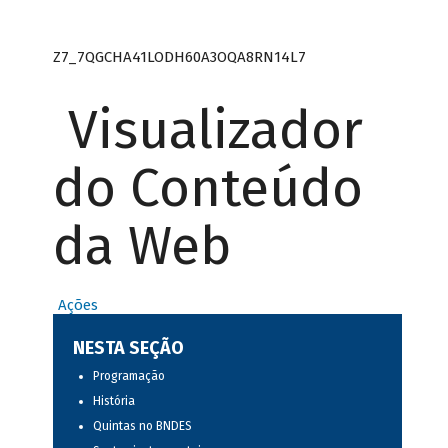
Z7_7QGCHA41LODH60A3OQA8RN14L7
Visualizador
do Conteúdo
da Web
Ações
NESTA SEÇÃO
Programação
História
Quintas no BNDES