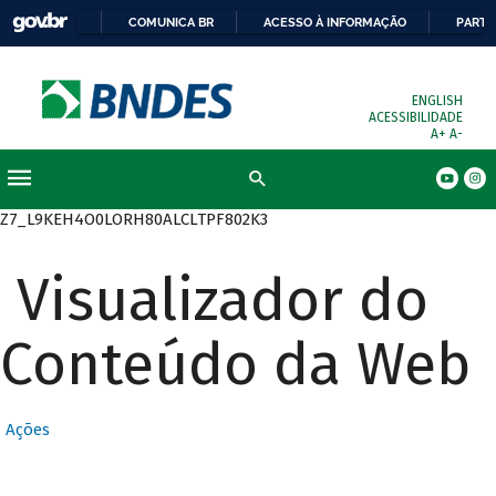
COMUNICA BR
ACESSO À INFORMAÇÃO
PARTI
ENGLISH
ACESSIBILIDADE
A+
A-
Busca
Z7_L9KEH4O0LORH80ALCLTPF802K3
Visualizador do
Conteúdo da Web
Ações