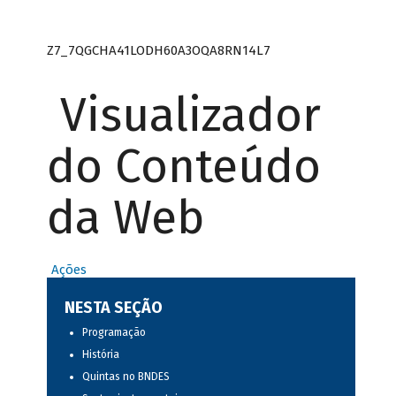
Z7_7QGCHA41LODH60A3OQA8RN14L7
Visualizador
do Conteúdo
da Web
Ações
NESTA SEÇÃO
Programação
História
Quintas no BNDES