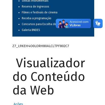
Sextas instrumentais
Reserva de ingressos
Filmes e festivais de cinema
Receba a programação
Concursos para Escolha de Espetáculos Musicais
Galeria BNDES
Z7_L9KEH4O0LORH80ALCLTPF802C7
Visualizador
do Conteúdo
da Web
Ações