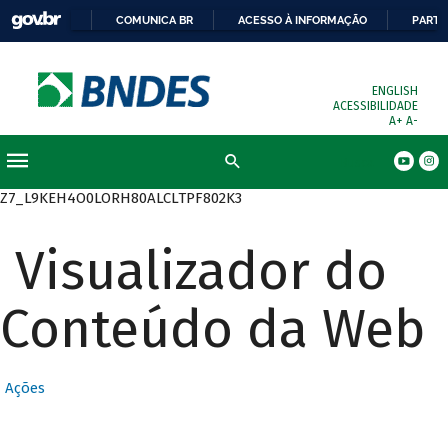
COMUNICA BR
ACESSO À INFORMAÇÃO
PARTI
ENGLISH
ACESSIBILIDADE
A+
A-
Busca
Z7_L9KEH4O0LORH80ALCLTPF802K3
Visualizador do
Conteúdo da Web
Ações