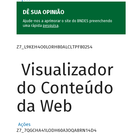
DÊ SUA OPINIÃO
Ajude-nos a aprimorar o site do BNDES preenchendo
uma rápida
pesquisa
.
Z7_L9KEH4O0LORH80ALCLTPF802S4
Visualizador
do Conteúdo
da Web
Ações
Z7_7QGCHA41LODH60A3OQA8RN14D4