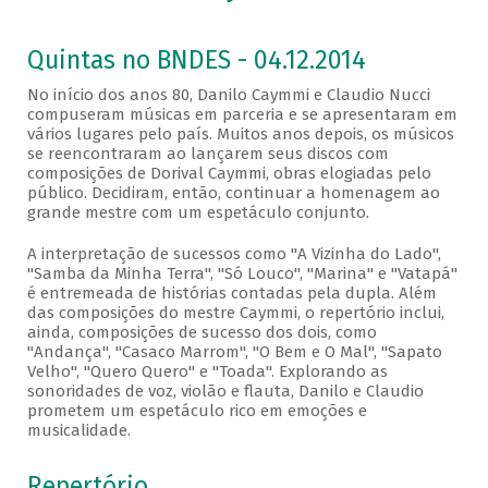
Quintas no BNDES - 04.12.2014
No início dos anos 80, Danilo Caymmi e Claudio Nucci
compuseram músicas em parceria e se apresentaram em
vários lugares pelo país. Muitos anos depois, os músicos
se reencontraram ao lançarem seus discos com
composições de Dorival Caymmi, obras elogiadas pelo
público. Decidiram, então, continuar a homenagem ao
grande mestre com um espetáculo conjunto.
A interpretação de sucessos como "A Vizinha do Lado",
"Samba da Minha Terra", "Só Louco", "Marina" e "Vatapá"
é entremeada de histórias contadas pela dupla. Além
das composições do mestre Caymmi, o repertório inclui,
ainda, composições de sucesso dos dois, como
"Andança", "Casaco Marrom", "O Bem e O Mal", "Sapato
Velho", "Quero Quero" e "Toada". Explorando as
sonoridades de voz, violão e flauta, Danilo e Claudio
prometem um espetáculo rico em emoções e
musicalidade.
Repertório