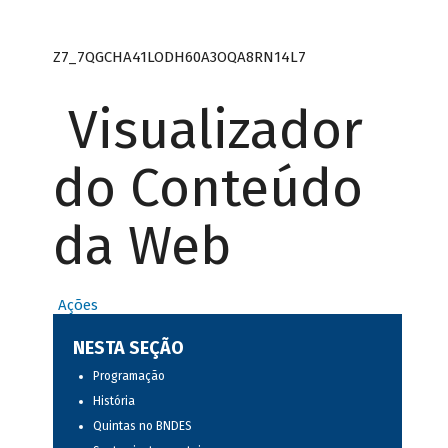
Z7_7QGCHA41LODH60A3OQA8RN14L7
Visualizador
do Conteúdo
da Web
Ações
NESTA SEÇÃO
Programação
História
Quintas no BNDES