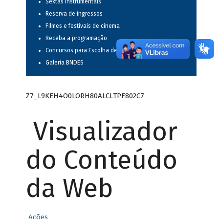
Sextas instrumentais
Reserva de ingressos
Filmes e festivais de cinema
Receba a programação
Concursos para Escolha de Espetáculos Musicais
Galeria BNDES
Z7_L9KEH4O0LORH80ALCLTPF802C7
Visualizador
do Conteúdo
da Web
Ações