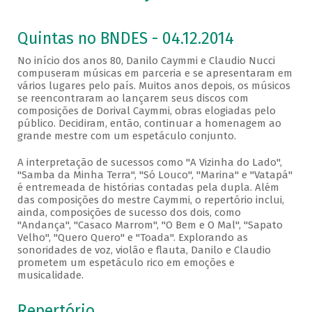
Quintas no BNDES - 04.12.2014
No início dos anos 80, Danilo Caymmi e Claudio Nucci
compuseram músicas em parceria e se apresentaram em
vários lugares pelo país. Muitos anos depois, os músicos
se reencontraram ao lançarem seus discos com
composições de Dorival Caymmi, obras elogiadas pelo
público. Decidiram, então, continuar a homenagem ao
grande mestre com um espetáculo conjunto.
A interpretação de sucessos como "A Vizinha do Lado",
"Samba da Minha Terra", "Só Louco", "Marina" e "Vatapá"
é entremeada de histórias contadas pela dupla. Além
das composições do mestre Caymmi, o repertório inclui,
ainda, composições de sucesso dos dois, como
"Andança", "Casaco Marrom", "O Bem e O Mal", "Sapato
Velho", "Quero Quero" e "Toada". Explorando as
sonoridades de voz, violão e flauta, Danilo e Claudio
prometem um espetáculo rico em emoções e
musicalidade.
Repertório