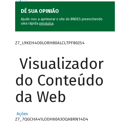
DÊ SUA OPINIÃO
Ajude-nos a aprimorar o site do BNDES preenchendo
uma rápida
pesquisa
.
Z7_L9KEH4O0LORH80ALCLTPF802S4
Visualizador
do Conteúdo
da Web
Ações
Z7_7QGCHA41LODH60A3OQA8RN14D4