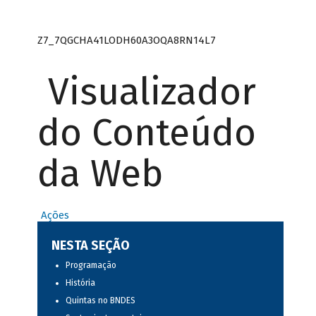
Z7_7QGCHA41LODH60A3OQA8RN14L7
Visualizador
do Conteúdo
da Web
Ações
NESTA SEÇÃO
Programação
História
Quintas no BNDES