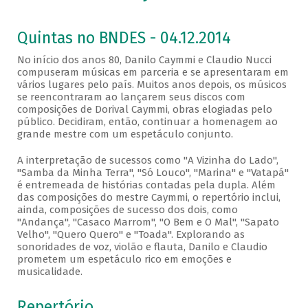
Quintas no BNDES - 04.12.2014
No início dos anos 80, Danilo Caymmi e Claudio Nucci
compuseram músicas em parceria e se apresentaram em
vários lugares pelo país. Muitos anos depois, os músicos
se reencontraram ao lançarem seus discos com
composições de Dorival Caymmi, obras elogiadas pelo
público. Decidiram, então, continuar a homenagem ao
grande mestre com um espetáculo conjunto.
A interpretação de sucessos como "A Vizinha do Lado",
"Samba da Minha Terra", "Só Louco", "Marina" e "Vatapá"
é entremeada de histórias contadas pela dupla. Além
das composições do mestre Caymmi, o repertório inclui,
ainda, composições de sucesso dos dois, como
"Andança", "Casaco Marrom", "O Bem e O Mal", "Sapato
Velho", "Quero Quero" e "Toada". Explorando as
sonoridades de voz, violão e flauta, Danilo e Claudio
prometem um espetáculo rico em emoções e
musicalidade.
Repertório