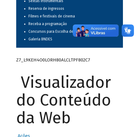
Sextas instrumentais
Reserva de ingressos
Filmes e festivais de cinema
Receba a programação
Concursos para Escolha de Espetáculos Musicais
Galeria BNDES
Z7_L9KEH4O0LORH80ALCLTPF802C7
Visualizador
do Conteúdo
da Web
Ações