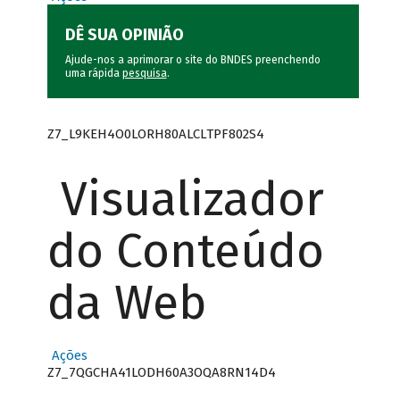
DÊ SUA OPINIÃO
Ajude-nos a aprimorar o site do BNDES preenchendo
uma rápida
pesquisa
.
Z7_L9KEH4O0LORH80ALCLTPF802S4
Visualizador
do Conteúdo
da Web
Ações
Z7_7QGCHA41LODH60A3OQA8RN14D4