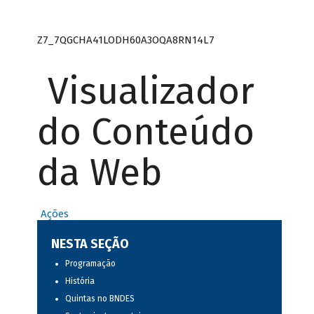
Z7_7QGCHA41LODH60A3OQA8RN14L7
Visualizador
do Conteúdo
da Web
Ações
NESTA SEÇÃO
Programação
História
Quintas no BNDES