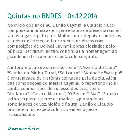
Quintas no BNDES - 04.12.2014
No início dos anos 80, Danilo Caymmi e Claudio Nucci
compuseram músicas em parceria e se apresentaram em
vários lugares pelo país. Muitos anos depois, os músicos
se reencontraram ao lançarem seus discos com
composições de Dorival Caymmi, obras elogiadas pelo
público. Decidiram, então, continuar a homenagem ao
grande mestre com um espetáculo conjunto.
A interpretação de sucessos como "A Vizinha do Lado",
"Samba da Minha Terra", "Só Louco", "Marina" e "Vatapá"
é entremeada de histórias contadas pela dupla. Além
das composições do mestre Caymmi, o repertório inclui,
ainda, composições de sucesso dos dois, como
"Andança", "Casaco Marrom", "O Bem e O Mal", "Sapato
Velho", "Quero Quero" e "Toada". Explorando as
sonoridades de voz, violão e flauta, Danilo e Claudio
prometem um espetáculo rico em emoções e
musicalidade.
Repertório