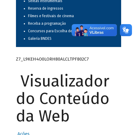
Sextas instrumentais
Reserva de ingressos
Filmes e festivais de cinema
Receba a programação
Concursos para Escolha de Espetáculos Musicais
Galeria BNDES
Z7_L9KEH4O0LORH80ALCLTPF802C7
Visualizador
do Conteúdo
da Web
Ações