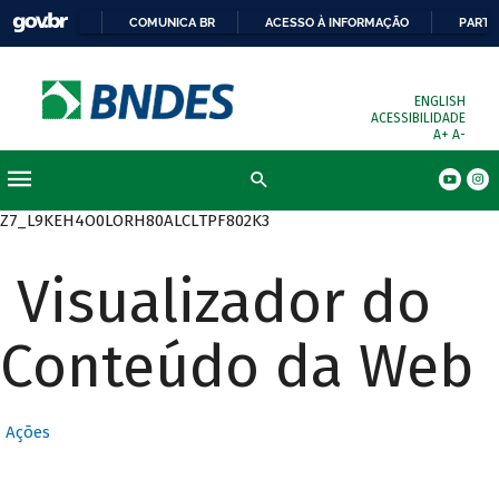
COMUNICA BR
ACESSO À INFORMAÇÃO
PARTI
ENGLISH
ACESSIBILIDADE
A+
A-
Busca
Z7_L9KEH4O0LORH80ALCLTPF802K3
Visualizador do
Conteúdo da Web
Ações