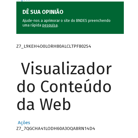
DÊ SUA OPINIÃO
Ajude-nos a aprimorar o site do BNDES preenchendo
uma rápida
pesquisa
.
Z7_L9KEH4O0LORH80ALCLTPF802S4
Visualizador
do Conteúdo
da Web
Ações
Z7_7QGCHA41LODH60A3OQA8RN14D4