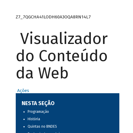
Z7_7QGCHA41LODH60A3OQA8RN14L7
Visualizador
do Conteúdo
da Web
Ações
NESTA SEÇÃO
Programação
História
Quintas no BNDES