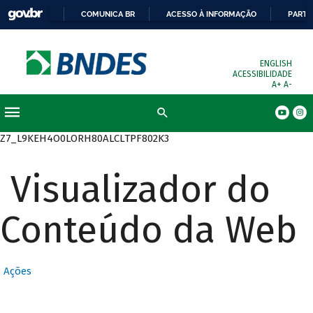
COMUNICA BR
ACESSO À INFORMAÇÃO
PARTI
ENGLISH
ACESSIBILIDADE
A+
A-
Busca
Z7_L9KEH4O0LORH80ALCLTPF802K3
Visualizador do
Conteúdo da Web
Ações