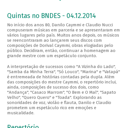
Quintas no BNDES - 04.12.2014
No início dos anos 80, Danilo Caymmi e Claudio Nucci
compuseram músicas em parceria e se apresentaram em
vários lugares pelo país. Muitos anos depois, os músicos
se reencontraram ao lançarem seus discos com
composições de Dorival Caymmi, obras elogiadas pelo
público. Decidiram, então, continuar a homenagem ao
grande mestre com um espetáculo conjunto.
A interpretação de sucessos como "A Vizinha do Lado",
"Samba da Minha Terra", "Só Louco", "Marina" e "Vatapá"
é entremeada de histórias contadas pela dupla. Além
das composições do mestre Caymmi, o repertório inclui,
ainda, composições de sucesso dos dois, como
"Andança", "Casaco Marrom", "O Bem e O Mal", "Sapato
Velho", "Quero Quero" e "Toada". Explorando as
sonoridades de voz, violão e flauta, Danilo e Claudio
prometem um espetáculo rico em emoções e
musicalidade.
Repertório