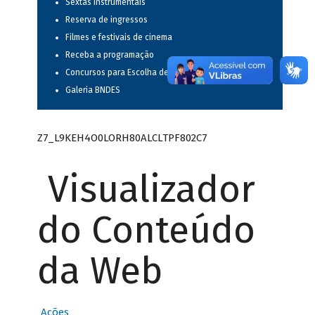
Sextas instrumentais
Reserva de ingressos
Filmes e festivais de cinema
Receba a programação
Concursos para Escolha de Espetáculos Musicais
Galeria BNDES
Z7_L9KEH4O0LORH80ALCLTPF802C7
Visualizador
do Conteúdo
da Web
Ações