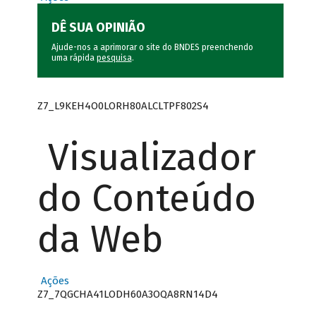
DÊ SUA OPINIÃO
Ajude-nos a aprimorar o site do BNDES preenchendo
uma rápida
pesquisa
.
Z7_L9KEH4O0LORH80ALCLTPF802S4
Visualizador
do Conteúdo
da Web
Ações
Z7_7QGCHA41LODH60A3OQA8RN14D4