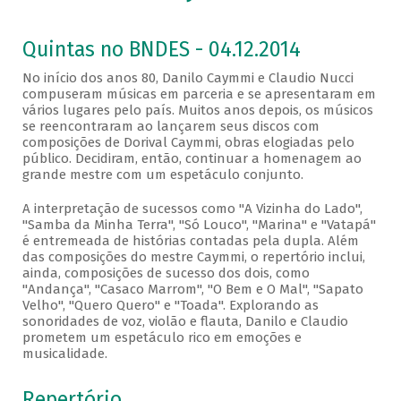
Quintas no BNDES - 04.12.2014
No início dos anos 80, Danilo Caymmi e Claudio Nucci
compuseram músicas em parceria e se apresentaram em
vários lugares pelo país. Muitos anos depois, os músicos
se reencontraram ao lançarem seus discos com
composições de Dorival Caymmi, obras elogiadas pelo
público. Decidiram, então, continuar a homenagem ao
grande mestre com um espetáculo conjunto.
A interpretação de sucessos como "A Vizinha do Lado",
"Samba da Minha Terra", "Só Louco", "Marina" e "Vatapá"
é entremeada de histórias contadas pela dupla. Além
das composições do mestre Caymmi, o repertório inclui,
ainda, composições de sucesso dos dois, como
"Andança", "Casaco Marrom", "O Bem e O Mal", "Sapato
Velho", "Quero Quero" e "Toada". Explorando as
sonoridades de voz, violão e flauta, Danilo e Claudio
prometem um espetáculo rico em emoções e
musicalidade.
Repertório