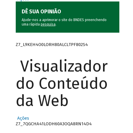
DÊ SUA OPINIÃO
Ajude-nos a aprimorar o site do BNDES preenchendo
uma rápida
pesquisa
.
Z7_L9KEH4O0LORH80ALCLTPF802S4
Visualizador
do Conteúdo
da Web
Ações
Z7_7QGCHA41LODH60A3OQA8RN14D4