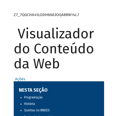
Z7_7QGCHA41LODH60A3OQA8RN14L7
Visualizador
do Conteúdo
da Web
Ações
NESTA SEÇÃO
Programação
História
Quintas no BNDES