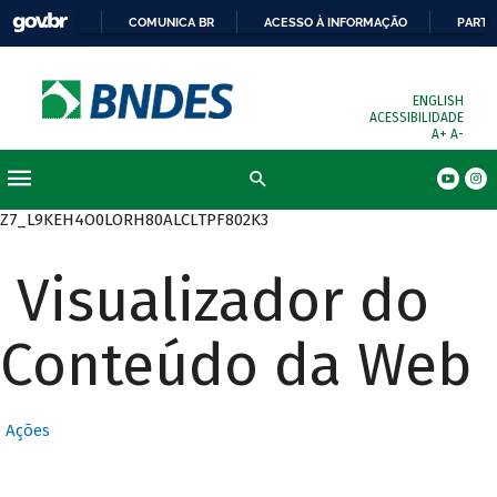
COMUNICA BR
ACESSO À INFORMAÇÃO
PARTI
ENGLISH
ACESSIBILIDADE
A+
A-
Busca
Z7_L9KEH4O0LORH80ALCLTPF802K3
Visualizador do
Conteúdo da Web
Ações