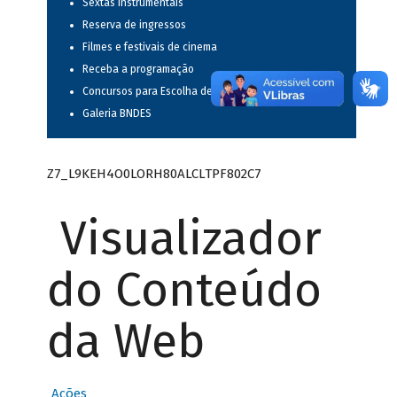
Sextas instrumentais
Reserva de ingressos
Filmes e festivais de cinema
Receba a programação
Concursos para Escolha de Espetáculos Musicais
Galeria BNDES
Z7_L9KEH4O0LORH80ALCLTPF802C7
Visualizador
do Conteúdo
da Web
Ações