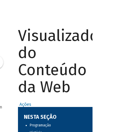
Visualizador
do
Conteúdo
da Web
Ações
em
NESTA SEÇÃO
Programação