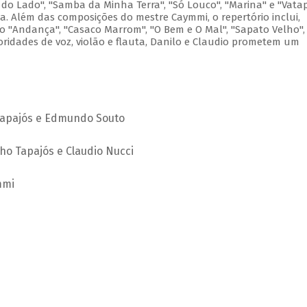
 do Lado", "Samba da Minha Terra", "Só Louco", "Marina" e "Vata
. Além das composições do mestre Caymmi, o repertório inclui,
o "Andança", "Casaco Marrom", "O Bem e O Mal", "Sapato Velho",
ridades de voz, violão e flauta, Danilo e Claudio prometem um
Tapajós e Edmundo Souto
ho Tapajós e Claudio Nucci
mmi