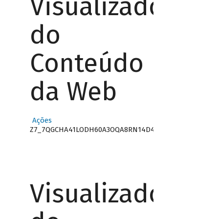
Visualizador
do
Conteúdo
da Web
Ações
Z7_7QGCHA41LODH60A3OQA8RN14D4
Visualizador