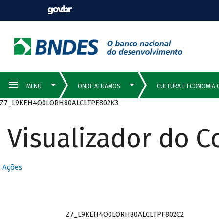
Z7_L9KEH4O0LORH80ALCLTPF802K3
Visualizador do 
Ações
Z7_L9KEH4O0LORH80ALCLTPF802C2