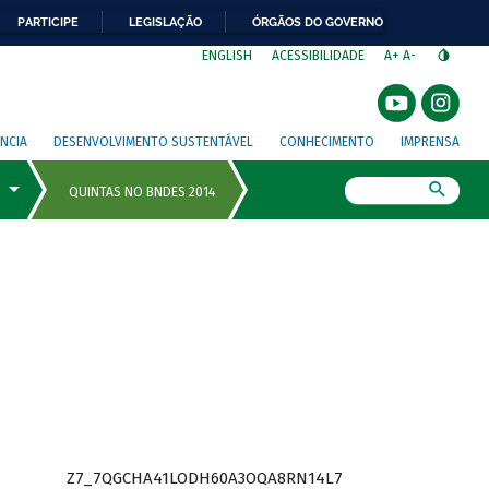
PARTICIPE
LEGISLAÇÃO
ÓRGÃOS DO GOVERNO
⁣
ENGLISH
ACESSIBILIDADE
A+
A-
NCIA
DESENVOLVIMENTO SUSTENTÁVEL
CONHECIMENTO
IMPRENSA
Busca
Z7_7QGCHA41LODH60A3OQA8RN14L7