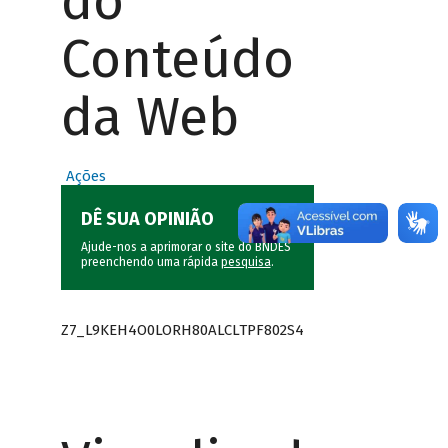
do
Conteúdo
da Web
Ações
DÊ SUA OPINIÃO
Ajude-nos a aprimorar o site do BNDES
preenchendo uma rápida
pesquisa
.
Z7_L9KEH4O0LORH80ALCLTPF802S4