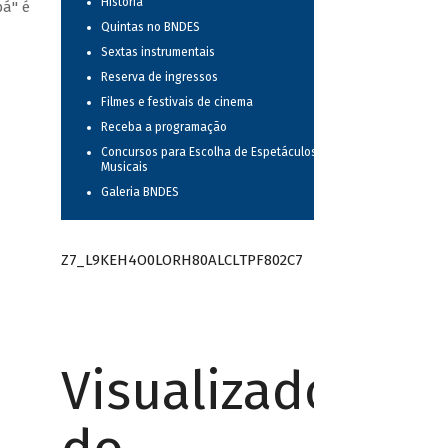
História
pá" é
Quintas no BNDES
Sextas instrumentais
Reserva de ingressos
Filmes e festivais de cinema
Receba a programação
Concursos para Escolha de Espetáculos
Musicais
Galeria BNDES
Z7_L9KEH4O0LORH80ALCLTPF802C7
Visualizador