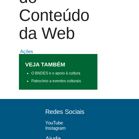
Conteúdo
da Web
Ações
VEJA TAMBÉM
O BNDES e o apoio à cultura
Patrocínio a eventos culturais
Redes Sociais
YouTube
Instagram
Ajuda