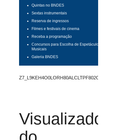
Quintas no BNDES
Sextas instrumentais
Reserva de ingressos
Filmes e festivais de cinema
Receba a programação
Concursos para Escolha de Espetáculos
Musicais
Galeria BNDES
Z7_L9KEH4O0LORH80ALCLTPF802C7
Visualizador
do