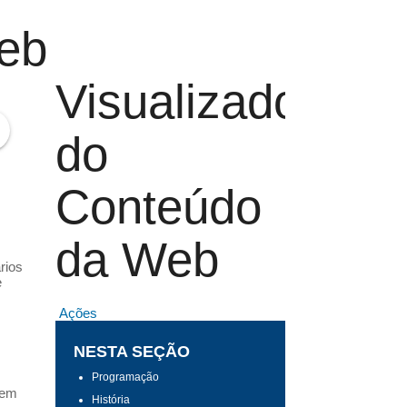
Web
Visualizador
do
Conteúdo
da Web
rios
e
Ações
NESTA SEÇÃO
Programação
 em
História