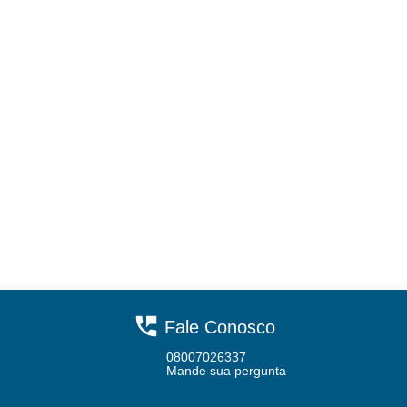
Fale Conosco
08007026337
Mande sua pergunta