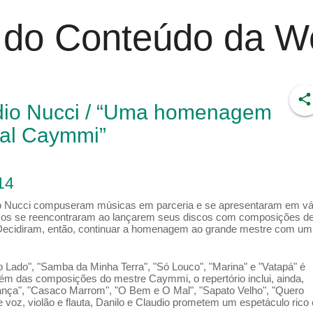
r do Conteúdo da 
dio Nucci / “Uma homenagem
val Caymmi”
14
io Nucci compuseram músicas em parceria e se apresentaram em vá
sicos se reencontraram ao lançarem seus discos com composições d
. Decidiram, então, continuar a homenagem ao grande mestre com um
 Lado", "Samba da Minha Terra", "Só Louco", "Marina" e "Vatapá" é
lém das composições do mestre Caymmi, o repertório inclui, ainda,
ça", "Casaco Marrom", "O Bem e O Mal", "Sapato Velho", "Quero
 voz, violão e flauta, Danilo e Claudio prometem um espetáculo rico