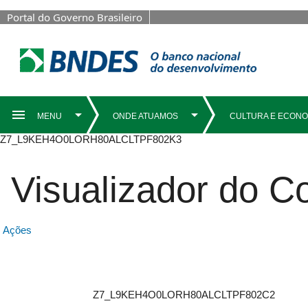
Portal do Governo Brasileiro
Z7_L9KEH4O0LORH80ALCLTPF802K3
Visualizador do 
Ações
Z7_L9KEH4O0LORH80ALCLTPF802C2