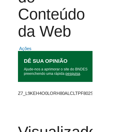
Conteúdo
da Web
Ações
DÊ SUA OPINIÃO
Ajude-nos a aprimorar o site do BNDES
preenchendo uma rápida
pesquisa
.
Z7_L9KEH4O0LORH80ALCLTPF802S4
Visualizador