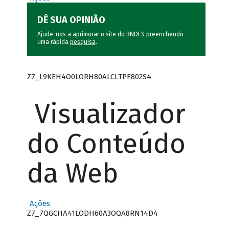
DÊ SUA OPINIÃO
Ajude-nos a aprimorar o site do BNDES preenchendo
uma rápida
pesquisa
.
Z7_L9KEH4O0LORH80ALCLTPF802S4
Visualizador
do Conteúdo
da Web
Ações
Z7_7QGCHA41LODH60A3OQA8RN14D4