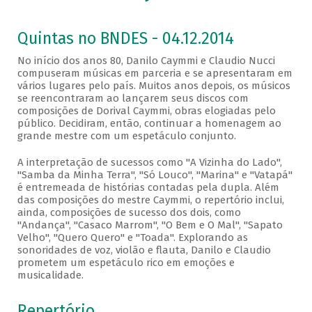
Quintas no BNDES - 04.12.2014
No início dos anos 80, Danilo Caymmi e Claudio Nucci
compuseram músicas em parceria e se apresentaram em
vários lugares pelo país. Muitos anos depois, os músicos
se reencontraram ao lançarem seus discos com
composições de Dorival Caymmi, obras elogiadas pelo
público. Decidiram, então, continuar a homenagem ao
grande mestre com um espetáculo conjunto.
A interpretação de sucessos como "A Vizinha do Lado",
"Samba da Minha Terra", "Só Louco", "Marina" e "Vatapá"
é entremeada de histórias contadas pela dupla. Além
das composições do mestre Caymmi, o repertório inclui,
ainda, composições de sucesso dos dois, como
"Andança", "Casaco Marrom", "O Bem e O Mal", "Sapato
Velho", "Quero Quero" e "Toada". Explorando as
sonoridades de voz, violão e flauta, Danilo e Claudio
prometem um espetáculo rico em emoções e
musicalidade.
Repertório