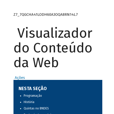
Z7_7QGCHA41LODH60A3OQA8RN14L7
Visualizador
do Conteúdo
da Web
Ações
NESTA SEÇÃO
Programação
História
Quintas no BNDES