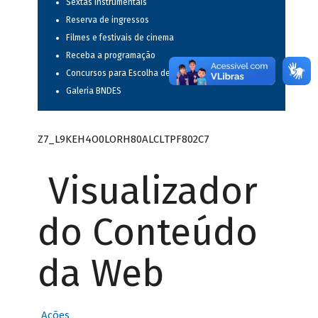
Sextas instrumentais
Reserva de ingressos
Filmes e festivais de cinema
Receba a programação
Concursos para Escolha de Espetáculos Musicais
Galeria BNDES
Z7_L9KEH4O0LORH80ALCLTPF802C7
Visualizador
do Conteúdo
da Web
Ações