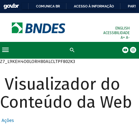
COMUNICA BR
ACESSO À INFORMAÇÃO
PARTI
ENGLISH
ACESSIBILIDADE
A+
A-
Busca
Z7_L9KEH4O0LORH80ALCLTPF802K3
Visualizador do
Conteúdo da Web
Ações