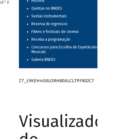
História
pá" é
Quintas no BNDES
Sextas instrumentais
Reserva de ingressos
Filmes e festivais de cinema
Receba a programação
Concursos para Escolha de Espetáculos
Musicais
Galeria BNDES
Z7_L9KEH4O0LORH80ALCLTPF802C7
Visualizador