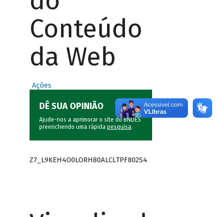
do
Conteúdo
da Web
Ações
DÊ SUA OPINIÃO
Ajude-nos a aprimorar o site do BNDES
preenchendo uma rápida
pesquisa
.
Z7_L9KEH4O0LORH80ALCLTPF802S4