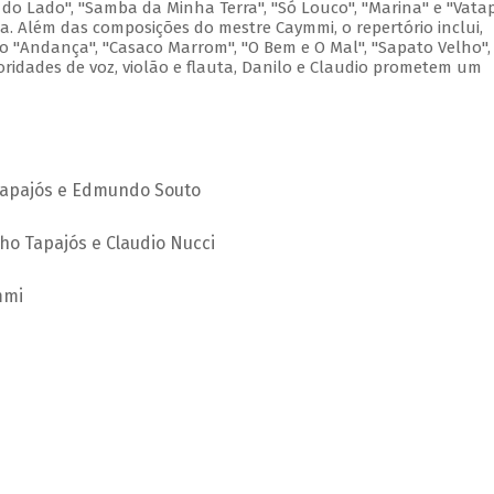
 do Lado", "Samba da Minha Terra", "Só Louco", "Marina" e "Vata
. Além das composições do mestre Caymmi, o repertório inclui,
o "Andança", "Casaco Marrom", "O Bem e O Mal", "Sapato Velho",
ridades de voz, violão e flauta, Danilo e Claudio prometem um
Tapajós e Edmundo Souto
ho Tapajós e Claudio Nucci
mmi