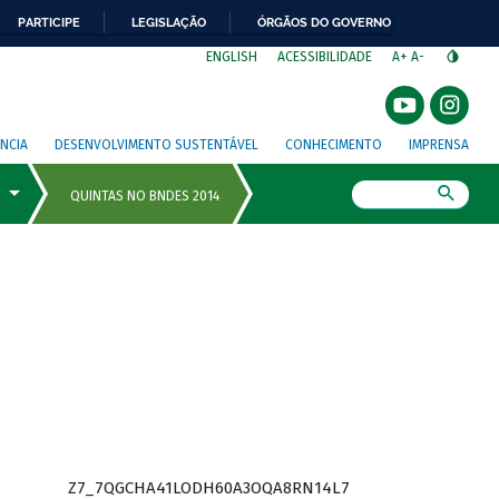
PARTICIPE
LEGISLAÇÃO
ÓRGÃOS DO GOVERNO
⁣
ENGLISH
ACESSIBILIDADE
A+
A-
NCIA
DESENVOLVIMENTO SUSTENTÁVEL
CONHECIMENTO
IMPRENSA
Busca
Z7_7QGCHA41LODH60A3OQA8RN14L7