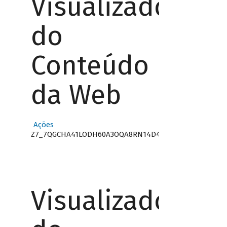
Visualizador
do
Conteúdo
da Web
Ações
Z7_7QGCHA41LODH60A3OQA8RN14D4
Visualizador