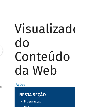
Visualizador
do
Conteúdo
da Web
Ações
em
NESTA SEÇÃO
Programação