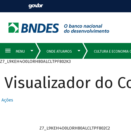
Z7_L9KEH4O0LORH80ALCLTPF802K3
Visualizador do 
Ações
Z7_L9KEH4O0LORH80ALCLTPF802C2