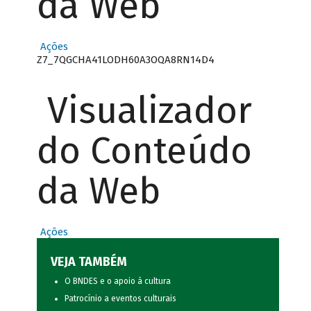
da Web
Ações
Z7_7QGCHA41LODH60A3OQA8RN14D4
Visualizador
do Conteúdo
da Web
Ações
VEJA TAMBÉM
O BNDES e o apoio à cultura
Patrocínio a eventos culturais