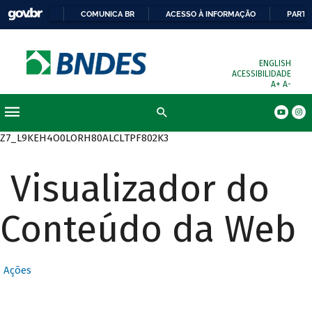
COMUNICA BR
ACESSO À INFORMAÇÃO
PARTI
ENGLISH
ACESSIBILIDADE
A+
A-
Busca
Z7_L9KEH4O0LORH80ALCLTPF802K3
Visualizador do
Conteúdo da Web
Ações