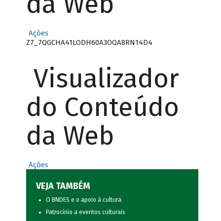
da Web
Ações
Z7_7QGCHA41LODH60A3OQA8RN14D4
Visualizador
do Conteúdo
da Web
Ações
VEJA TAMBÉM
O BNDES e o apoio à cultura
Patrocínio a eventos culturais