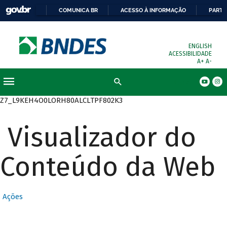
COMUNICA BR
ACESSO À INFORMAÇÃO
PARTI
ENGLISH
ACESSIBILIDADE
A+
A-
Busca
Z7_L9KEH4O0LORH80ALCLTPF802K3
Visualizador do
Conteúdo da Web
Ações