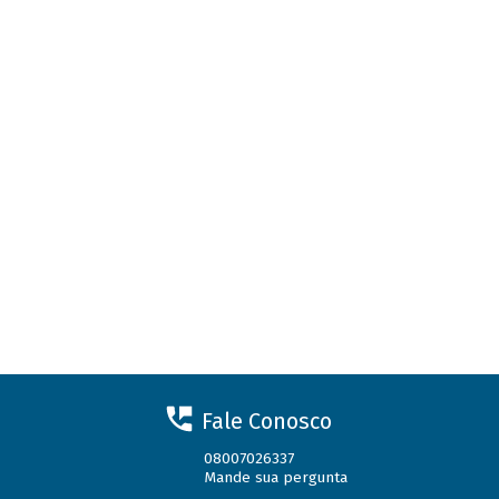
Fale Conosco
08007026337
Mande sua pergunta