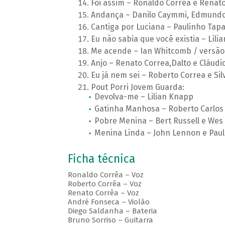
Foi assim – Ronaldo Correa e Renat
Andança – Danilo Caymmi, Edmundo 
Cantiga por Luciana – Paulinho Tap
Eu não sabia que você existia – Líli
Me acende – Ian Whitcomb / versão
Anjo – Renato Correa,Dalto e Cláudi
Eu já nem sei – Roberto Correa e Sil
Pout Porri Jovem Guarda:
Devolva-me – Lilian Knapp
Gatinha Manhosa – Roberto Carlos
Pobre Menina – Bert Russell e Wes 
Menina Linda – John Lennon e Paul
Ficha técnica
Ronaldo Corrêa – Voz
Roberto Corrêa – Voz
Renato Corrêa – Voz
André Fonseca – Violão
Diego Saldanha – Bateria
Bruno Sorriso – Guitarra