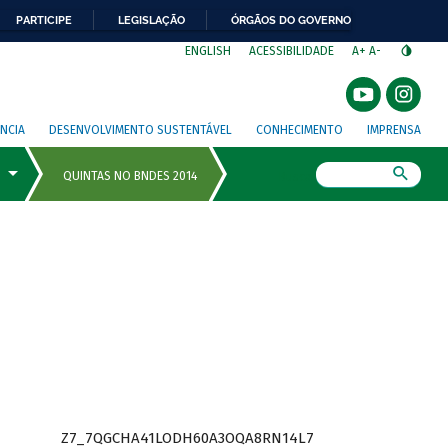
PARTICIPE
LEGISLAÇÃO
ÓRGÃOS DO GOVERNO
⁣
ENGLISH
ACESSIBILIDADE
A+
A-
NCIA
DESENVOLVIMENTO SUSTENTÁVEL
CONHECIMENTO
IMPRENSA
Busca
Z7_7QGCHA41LODH60A3OQA8RN14L7