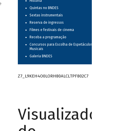
História
e
Quintas no BNDES
Sextas instrumentais
Reserva de ingressos
Filmes e festivais de cinema
Receba a programação
Concursos para Escolha de Espetáculos
Musicais
Galeria BNDES
Z7_L9KEH4O0LORH80ALCLTPF802C7
Visualizador