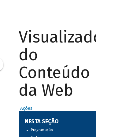
Visualizador
do
Conteúdo
da Web
Ações
,
NESTA SEÇÃO
Programação