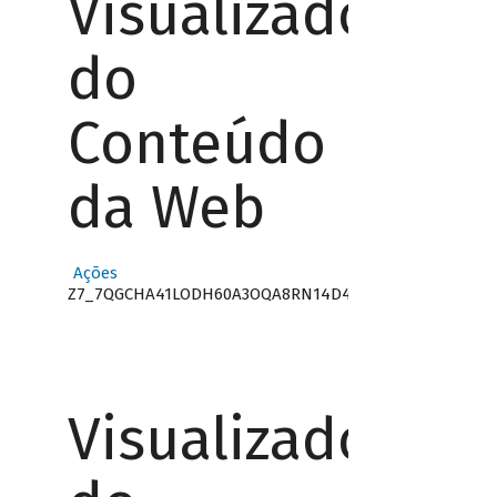
Visualizador
do
Conteúdo
da Web
Ações
Z7_7QGCHA41LODH60A3OQA8RN14D4
Visualizador