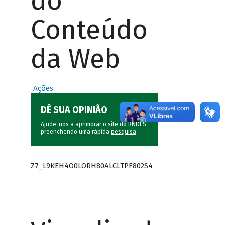
do
Conteúdo
da Web
Ações
DÊ SUA OPINIÃO
Ajude-nos a aprimorar o site do BNDES
preenchendo uma rápida
pesquisa
.
Z7_L9KEH4O0LORH80ALCLTPF802S4