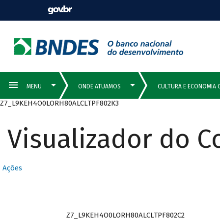
Z7_L9KEH4O0LORH80ALCLTPF802K3
Visualizador do 
Ações
Z7_L9KEH4O0LORH80ALCLTPF802C2