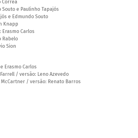
o Correa
Souto e Paulinho Tapajós
ajós e Edmundo Souto
an Knapp
: Erasmo Carlos
o Rabelo
vio Sion
 e Erasmo Carlos
Farrell / versão: Leno Azevedo
 McCartner / versão: Renato Barros