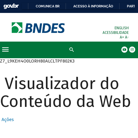
COMUNICA BR
ACESSO À INFORMAÇÃO
PARTI
ENGLISH
ACESSIBILIDADE
A+
A-
Busca
Z7_L9KEH4O0LORH80ALCLTPF802K3
Visualizador do
Conteúdo da Web
Ações