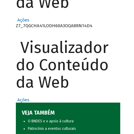
da Web
Ações
Z7_7QGCHA41LODH60A3OQA8RN14D4
Visualizador
do Conteúdo
da Web
Ações
VEJA TAMBÉM
O BNDES e o apoio à cultura
Patrocínio a eventos culturais