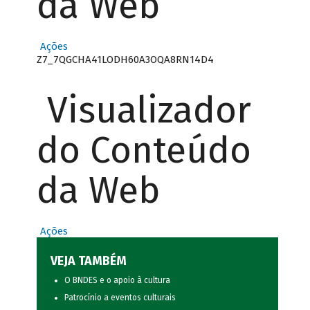
da Web
Ações
Z7_7QGCHA41LODH60A3OQA8RN14D4
Visualizador
do Conteúdo
da Web
Ações
VEJA TAMBÉM
O BNDES e o apoio à cultura
Patrocínio a eventos culturais