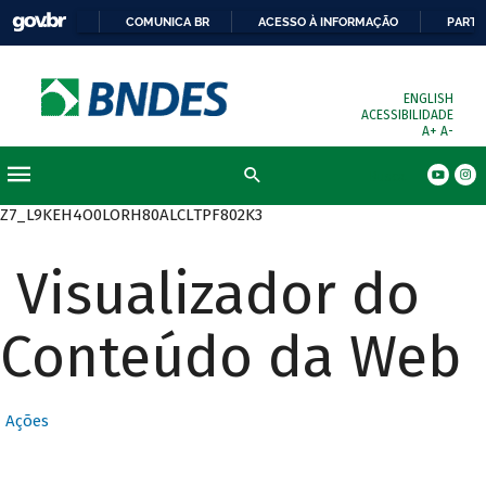
COMUNICA BR
ACESSO À INFORMAÇÃO
PARTI
ENGLISH
ACESSIBILIDADE
A+
A-
Busca
Z7_L9KEH4O0LORH80ALCLTPF802K3
Visualizador do
Conteúdo da Web
Ações