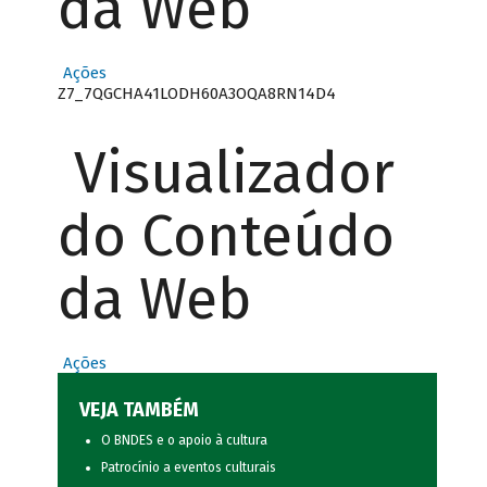
da Web
Ações
Z7_7QGCHA41LODH60A3OQA8RN14D4
Visualizador
do Conteúdo
da Web
Ações
VEJA TAMBÉM
O BNDES e o apoio à cultura
Patrocínio a eventos culturais