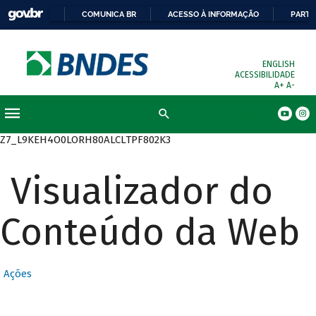
COMUNICA BR
ACESSO À INFORMAÇÃO
PARTI
ENGLISH
ACESSIBILIDADE
A+
A-
Busca
Z7_L9KEH4O0LORH80ALCLTPF802K3
Visualizador do
Conteúdo da Web
Ações