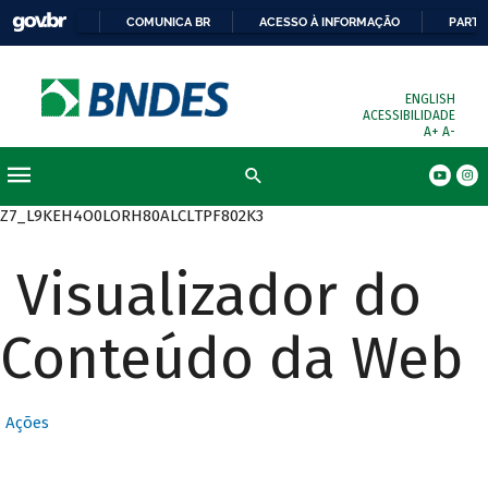
COMUNICA BR
ACESSO À INFORMAÇÃO
PARTI
ENGLISH
ACESSIBILIDADE
A+
A-
Busca
Z7_L9KEH4O0LORH80ALCLTPF802K3
Visualizador do
Conteúdo da Web
Ações