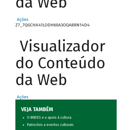
da Web
Ações
Z7_7QGCHA41LODH60A3OQA8RN14D4
Visualizador
do Conteúdo
da Web
Ações
VEJA TAMBÉM
O BNDES e o apoio à cultura
Patrocínio a eventos culturais