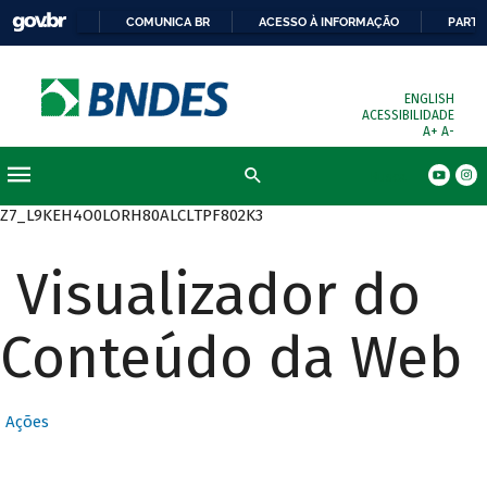
COMUNICA BR
ACESSO À INFORMAÇÃO
PARTI
ENGLISH
ACESSIBILIDADE
A+
A-
Busca
Z7_L9KEH4O0LORH80ALCLTPF802K3
Visualizador do
Conteúdo da Web
Ações