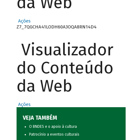
da Web
Ações
Z7_7QGCHA41LODH60A3OQA8RN14D4
Visualizador
do Conteúdo
da Web
Ações
VEJA TAMBÉM
O BNDES e o apoio à cultura
Patrocínio a eventos culturais