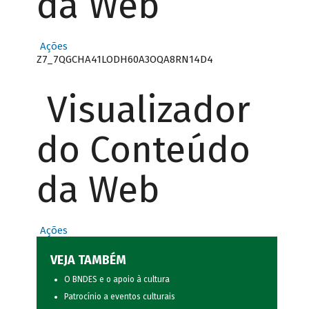
da Web
Ações
Z7_7QGCHA41LODH60A3OQA8RN14D4
Visualizador
do Conteúdo
da Web
Ações
VEJA TAMBÉM
O BNDES e o apoio à cultura
Patrocínio a eventos culturais