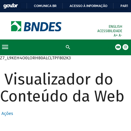
COMUNICA BR
ACESSO À INFORMAÇÃO
PARTI
ENGLISH
ACESSIBILIDADE
A+
A-
Busca
Z7_L9KEH4O0LORH80ALCLTPF802K3
Visualizador do
Conteúdo da Web
Ações