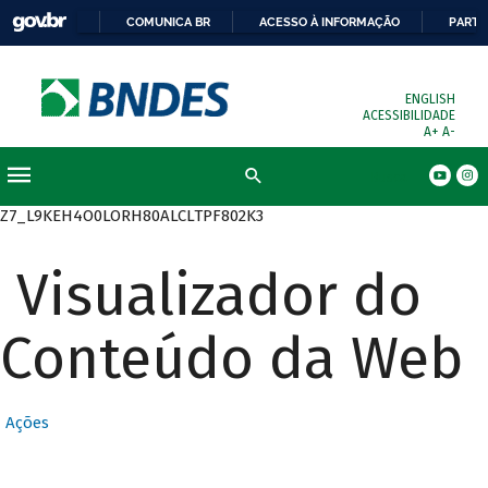
COMUNICA BR
ACESSO À INFORMAÇÃO
PARTI
ENGLISH
ACESSIBILIDADE
A+
A-
Busca
Z7_L9KEH4O0LORH80ALCLTPF802K3
Visualizador do
Conteúdo da Web
Ações