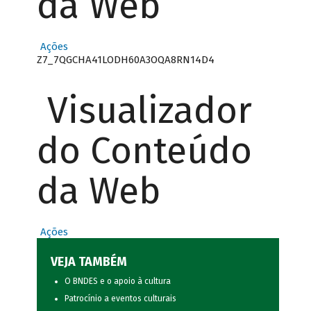
da Web
Ações
Z7_7QGCHA41LODH60A3OQA8RN14D4
Visualizador
do Conteúdo
da Web
Ações
VEJA TAMBÉM
O BNDES e o apoio à cultura
Patrocínio a eventos culturais