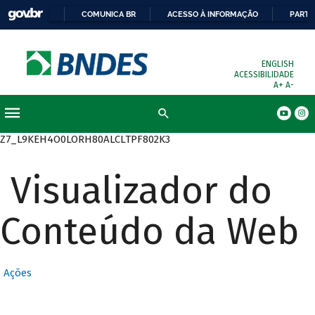
COMUNICA BR
ACESSO À INFORMAÇÃO
PARTI
ENGLISH
ACESSIBILIDADE
A+
A-
Busca
Z7_L9KEH4O0LORH80ALCLTPF802K3
Visualizador do
Conteúdo da Web
Ações