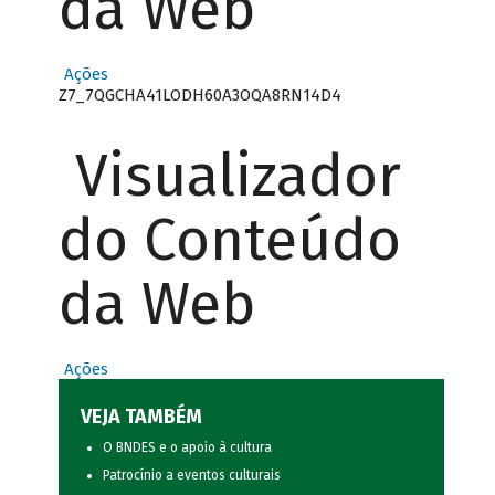
da Web
Ações
Z7_7QGCHA41LODH60A3OQA8RN14D4
Visualizador
do Conteúdo
da Web
Ações
VEJA TAMBÉM
O BNDES e o apoio à cultura
Patrocínio a eventos culturais