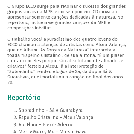
O Grupo ECCO surge para retomar o sucesso dos grandes
grupos vocais da MPB, e em seu primeiro CD inova ao
apresentar somente canções dedicadas à natureza. No
repertório, incluem-se grandes canções da MPB e
composições inéditas.
O trabalho vocal apuradíssimo dos quatro jovens do
ECCO chamou a atenção de artistas como Alceu Valença,
que no álbum “As Forças da Natureza” interpreta a
toada “Espelho Cristalino”, de sua autoria. “É um prazer
cantar com eles porque são absolutamente afinados e
criativos” festejou Alceu. Já a interpretação de
“Sobradinho” rendeu elogios de Sá, da dupla Sá &
Guarabyra, que imortalizou a canção no final dos anos
70.
Repertório
Sobradinho – Sá e Guarabyra
Espelho Cristalino – Alceu Valença
Rio Flora – Pierre Aderne
Mercy Mercy Me – Marvin Gaye