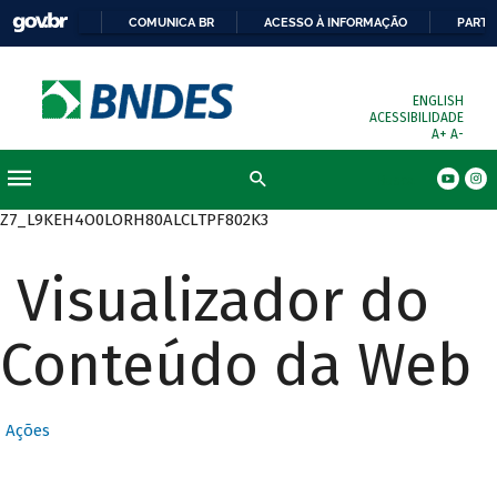
COMUNICA BR
ACESSO À INFORMAÇÃO
PARTI
ENGLISH
ACESSIBILIDADE
A+
A-
Busca
Z7_L9KEH4O0LORH80ALCLTPF802K3
Visualizador do
Conteúdo da Web
Ações