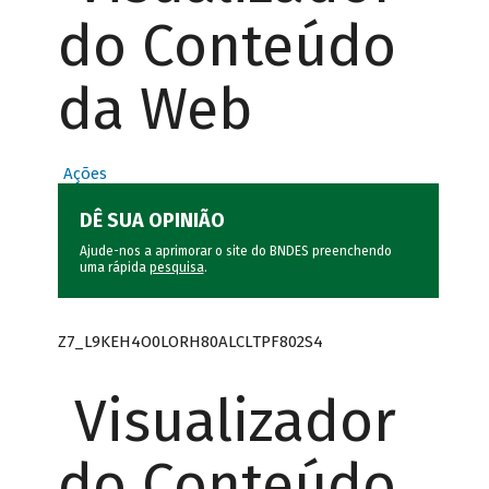
do Conteúdo
da Web
Ações
DÊ SUA OPINIÃO
Ajude-nos a aprimorar o site do BNDES preenchendo
uma rápida
pesquisa
.
Z7_L9KEH4O0LORH80ALCLTPF802S4
Visualizador
do Conteúdo