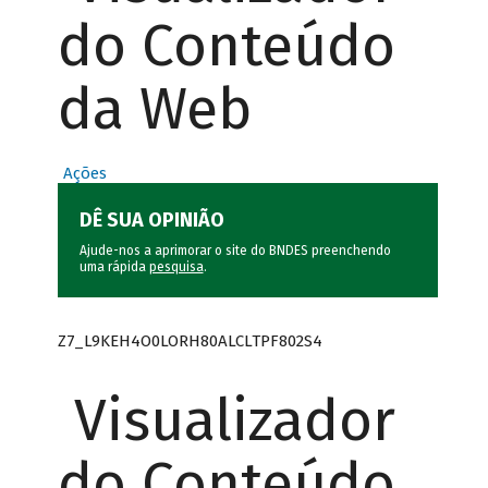
do Conteúdo
da Web
Ações
DÊ SUA OPINIÃO
Ajude-nos a aprimorar o site do BNDES preenchendo
uma rápida
pesquisa
.
Z7_L9KEH4O0LORH80ALCLTPF802S4
Visualizador
do Conteúdo