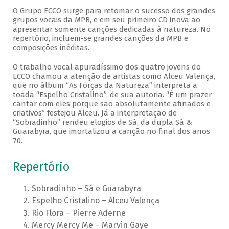
O Grupo ECCO surge para retomar o sucesso dos grandes
grupos vocais da MPB, e em seu primeiro CD inova ao
apresentar somente canções dedicadas à natureza. No
repertório, incluem-se grandes canções da MPB e
composições inéditas.
O trabalho vocal apuradíssimo dos quatro jovens do
ECCO chamou a atenção de artistas como Alceu Valença,
que no álbum “As Forças da Natureza” interpreta a
toada “Espelho Cristalino”, de sua autoria. “É um prazer
cantar com eles porque são absolutamente afinados e
criativos” festejou Alceu. Já a interpretação de
“Sobradinho” rendeu elogios de Sá, da dupla Sá &
Guarabyra, que imortalizou a canção no final dos anos
70.
Repertório
Sobradinho – Sá e Guarabyra
Espelho Cristalino – Alceu Valença
Rio Flora – Pierre Aderne
Mercy Mercy Me – Marvin Gaye