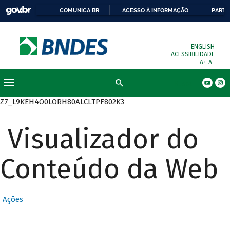
COMUNICA BR
ACESSO À INFORMAÇÃO
PARTI
ENGLISH
ACESSIBILIDADE
A+
A-
Busca
Z7_L9KEH4O0LORH80ALCLTPF802K3
Visualizador do
Conteúdo da Web
Ações