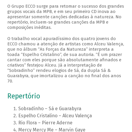
O Grupo ECCO surge para retomar o sucesso dos grandes
grupos vocais da MPB, e em seu primeiro CD inova ao
apresentar somente canções dedicadas à natureza. No
repertório, incluem-se grandes canções da MPB e
composições inéditas.
O trabalho vocal apuradíssimo dos quatro jovens do
ECCO chamou a atenção de artistas como Alceu Valença,
que no álbum “As Forças da Natureza” interpreta a
toada “Espelho Cristalino”, de sua autoria. “É um prazer
cantar com eles porque são absolutamente afinados e
criativos” festejou Alceu. Já a interpretação de
“Sobradinho” rendeu elogios de Sá, da dupla Sá &
Guarabyra, que imortalizou a canção no final dos anos
70.
Repertório
Sobradinho – Sá e Guarabyra
Espelho Cristalino – Alceu Valença
Rio Flora – Pierre Aderne
Mercy Mercy Me – Marvin Gaye