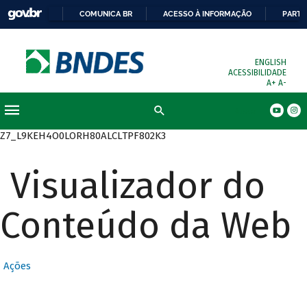
COMUNICA BR
ACESSO À INFORMAÇÃO
PARTI
ENGLISH
ACESSIBILIDADE
A+
A-
Busca
Z7_L9KEH4O0LORH80ALCLTPF802K3
Visualizador do
Conteúdo da Web
Ações