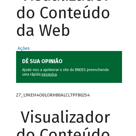
do Conteúdo
da Web
Ações
DÊ SUA OPINIÃO
Ajude-nos a aprimorar o site do BNDES preenchendo
uma rápida
pesquisa
.
Z7_L9KEH4O0LORH80ALCLTPF802S4
Visualizador
do Conteúdo