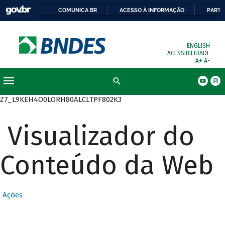
COMUNICA BR
ACESSO À INFORMAÇÃO
PARTI
ENGLISH
ACESSIBILIDADE
A+
A-
Busca
Z7_L9KEH4O0LORH80ALCLTPF802K3
Visualizador do
Conteúdo da Web
Ações