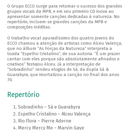
O Grupo ECCO surge para retomar o sucesso dos grandes
grupos vocais da MPB, e em seu primeiro CD inova ao
apresentar somente canções dedicadas à natureza. No
repertório, incluem-se grandes canções da MPB e
composições inéditas.
O trabalho vocal apuradíssimo dos quatro jovens do
ECCO chamou a atenção de artistas como Alceu Valença,
que no álbum “As Forças da Natureza” interpreta a
toada “Espelho Cristalino”, de sua autoria. “É um prazer
cantar com eles porque são absolutamente afinados e
criativos” festejou Alceu. Já a interpretação de
“Sobradinho” rendeu elogios de Sá, da dupla Sá &
Guarabyra, que imortalizou a canção no final dos anos
70.
Repertório
Sobradinho – Sá e Guarabyra
Espelho Cristalino – Alceu Valença
Rio Flora – Pierre Aderne
Mercy Mercy Me – Marvin Gaye