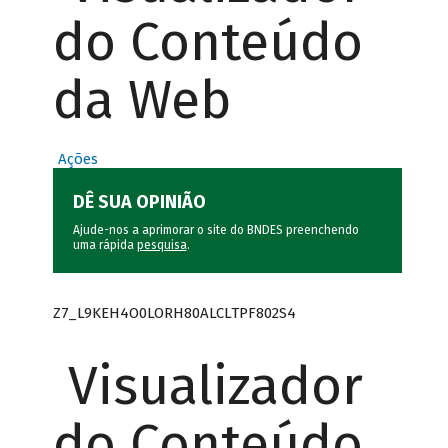
do Conteúdo
da Web
Ações
DÊ SUA OPINIÃO
Ajude-nos a aprimorar o site do BNDES preenchendo
uma rápida
pesquisa
.
Z7_L9KEH4O0LORH80ALCLTPF802S4
Visualizador
do Conteúdo