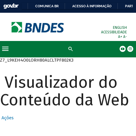
COMUNICA BR
ACESSO À INFORMAÇÃO
PARTI
ENGLISH
ACESSIBILIDADE
A+
A-
Busca
Z7_L9KEH4O0LORH80ALCLTPF802K3
Visualizador do
Conteúdo da Web
Ações