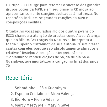
O Grupo ECCO surge para retomar o sucesso dos grandes
grupos vocais da MPB, e em seu primeiro CD inova ao
apresentar somente canções dedicadas à natureza. No
repertório, incluem-se grandes canções da MPB e
composições inéditas.
O trabalho vocal apuradíssimo dos quatro jovens do
ECCO chamou a atenção de artistas como Alceu Valença,
que no álbum “As Forças da Natureza” interpreta a
toada “Espelho Cristalino”, de sua autoria. “É um prazer
cantar com eles porque são absolutamente afinados e
criativos” festejou Alceu. Já a interpretação de
“Sobradinho” rendeu elogios de Sá, da dupla Sá &
Guarabyra, que imortalizou a canção no final dos anos
70.
Repertório
Sobradinho – Sá e Guarabyra
Espelho Cristalino – Alceu Valença
Rio Flora – Pierre Aderne
Mercy Mercy Me – Marvin Gaye