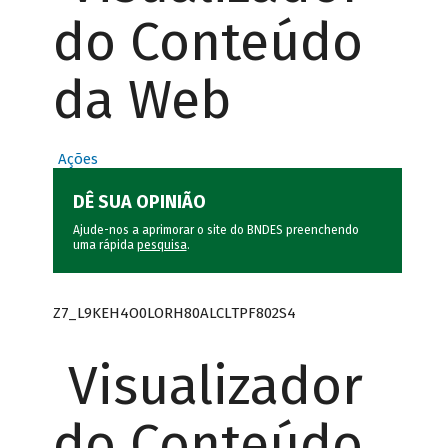
do Conteúdo
da Web
Ações
DÊ SUA OPINIÃO
Ajude-nos a aprimorar o site do BNDES preenchendo
uma rápida
pesquisa
.
Z7_L9KEH4O0LORH80ALCLTPF802S4
Visualizador
do Conteúdo