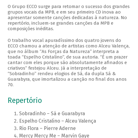
O Grupo ECCO surge para retomar o sucesso dos grandes
grupos vocais da MPB, e em seu primeiro CD inova ao
apresentar somente canções dedicadas à natureza. No
repertório, incluem-se grandes canções da MPB e
composições inéditas.
O trabalho vocal apuradíssimo dos quatro jovens do
ECCO chamou a atenção de artistas como Alceu Valença,
que no álbum “As Forças da Natureza” interpreta a
toada “Espelho Cristalino”, de sua autoria. “É um prazer
cantar com eles porque são absolutamente afinados e
criativos” festejou Alceu. Já a interpretação de
“Sobradinho” rendeu elogios de Sá, da dupla Sá &
Guarabyra, que imortalizou a canção no final dos anos
70.
Repertório
Sobradinho – Sá e Guarabyra
Espelho Cristalino – Alceu Valença
Rio Flora – Pierre Aderne
Mercy Mercy Me – Marvin Gaye