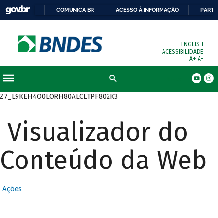
COMUNICA BR
ACESSO À INFORMAÇÃO
PARTI
ENGLISH
ACESSIBILIDADE
A+
A-
Busca
Z7_L9KEH4O0LORH80ALCLTPF802K3
Visualizador do
Conteúdo da Web
Ações