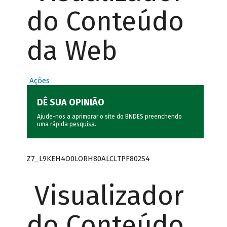
do Conteúdo
da Web
Ações
DÊ SUA OPINIÃO
Ajude-nos a aprimorar o site do BNDES preenchendo
uma rápida
pesquisa
.
Z7_L9KEH4O0LORH80ALCLTPF802S4
Visualizador
do Conteúdo