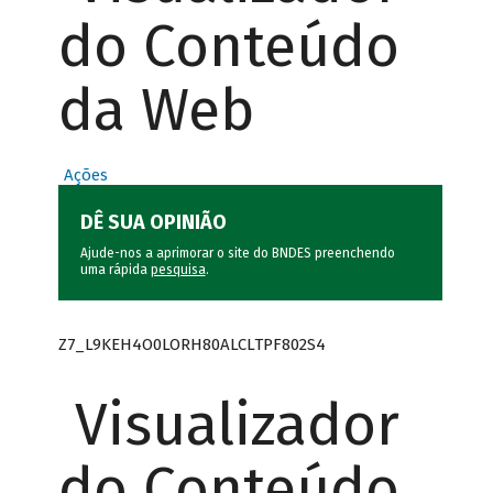
do Conteúdo
da Web
Ações
DÊ SUA OPINIÃO
Ajude-nos a aprimorar o site do BNDES preenchendo
uma rápida
pesquisa
.
Z7_L9KEH4O0LORH80ALCLTPF802S4
Visualizador
do Conteúdo