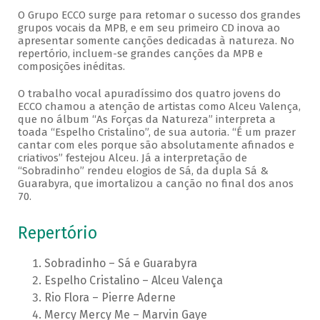
O Grupo ECCO surge para retomar o sucesso dos grandes
grupos vocais da MPB, e em seu primeiro CD inova ao
apresentar somente canções dedicadas à natureza. No
repertório, incluem-se grandes canções da MPB e
composições inéditas.
O trabalho vocal apuradíssimo dos quatro jovens do
ECCO chamou a atenção de artistas como Alceu Valença,
que no álbum “As Forças da Natureza” interpreta a
toada “Espelho Cristalino”, de sua autoria. “É um prazer
cantar com eles porque são absolutamente afinados e
criativos” festejou Alceu. Já a interpretação de
“Sobradinho” rendeu elogios de Sá, da dupla Sá &
Guarabyra, que imortalizou a canção no final dos anos
70.
Repertório
Sobradinho – Sá e Guarabyra
Espelho Cristalino – Alceu Valença
Rio Flora – Pierre Aderne
Mercy Mercy Me – Marvin Gaye