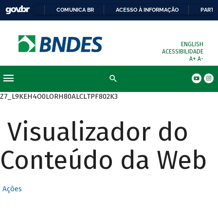
COMUNICA BR
ACESSO À INFORMAÇÃO
PARTI
ENGLISH
ACESSIBILIDADE
A+
A-
Busca
Z7_L9KEH4O0LORH80ALCLTPF802K3
Visualizador do
Conteúdo da Web
Ações