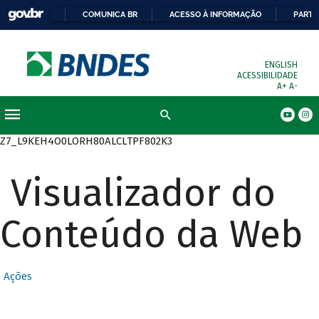
COMUNICA BR
ACESSO À INFORMAÇÃO
PARTI
ENGLISH
ACESSIBILIDADE
A+
A-
Busca
Z7_L9KEH4O0LORH80ALCLTPF802K3
Visualizador do
Conteúdo da Web
Ações