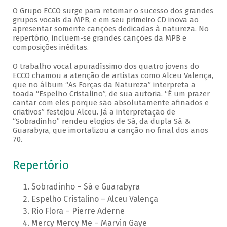
O Grupo ECCO surge para retomar o sucesso dos grandes
grupos vocais da MPB, e em seu primeiro CD inova ao
apresentar somente canções dedicadas à natureza. No
repertório, incluem-se grandes canções da MPB e
composições inéditas.
O trabalho vocal apuradíssimo dos quatro jovens do
ECCO chamou a atenção de artistas como Alceu Valença,
que no álbum “As Forças da Natureza” interpreta a
toada “Espelho Cristalino”, de sua autoria. “É um prazer
cantar com eles porque são absolutamente afinados e
criativos” festejou Alceu. Já a interpretação de
“Sobradinho” rendeu elogios de Sá, da dupla Sá &
Guarabyra, que imortalizou a canção no final dos anos
70.
Repertório
Sobradinho – Sá e Guarabyra
Espelho Cristalino – Alceu Valença
Rio Flora – Pierre Aderne
Mercy Mercy Me – Marvin Gaye