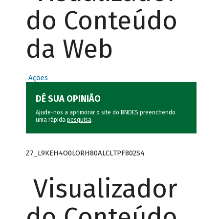
do Conteúdo
da Web
Ações
DÊ SUA OPINIÃO
Ajude-nos a aprimorar o site do BNDES preenchendo
uma rápida
pesquisa
.
Z7_L9KEH4O0LORH80ALCLTPF802S4
Visualizador
do Conteúdo