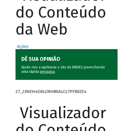
do Conteúdo
da Web
Ações
DÊ SUA OPINIÃO
Ajude-nos a aprimorar o site do BNDES preenchendo
uma rápida
pesquisa
.
Z7_L9KEH4O0LORH80ALCLTPF802S4
Visualizador
do Conteúdo