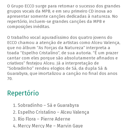
O Grupo ECCO surge para retomar o sucesso dos grandes
grupos vocais da MPB, e em seu primeiro CD inova ao
apresentar somente canções dedicadas à natureza. No
repertório, incluem-se grandes canções da MPB e
composições inéditas.
O trabalho vocal apuradíssimo dos quatro jovens do
ECCO chamou a atenção de artistas como Alceu Valença,
que no álbum “As Forças da Natureza” interpreta a
toada “Espelho Cristalino”, de sua autoria. “É um prazer
cantar com eles porque são absolutamente afinados e
criativos” festejou Alceu. Já a interpretação de
“Sobradinho” rendeu elogios de Sá, da dupla Sá &
Guarabyra, que imortalizou a canção no final dos anos
70.
Repertório
Sobradinho – Sá e Guarabyra
Espelho Cristalino – Alceu Valença
Rio Flora – Pierre Aderne
Mercy Mercy Me – Marvin Gaye