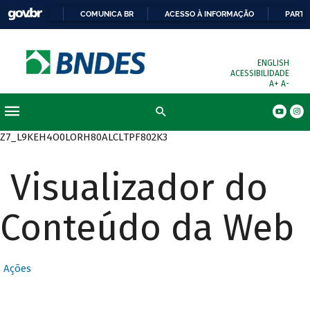
COMUNICA BR
ACESSO À INFORMAÇÃO
PARTI
ENGLISH
ACESSIBILIDADE
A+
A-
Busca
Z7_L9KEH4O0LORH80ALCLTPF802K3
Visualizador do
Conteúdo da Web
Ações