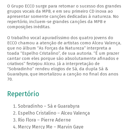
O Grupo ECCO surge para retomar o sucesso dos grandes
grupos vocais da MPB, e em seu primeiro CD inova ao
apresentar somente canções dedicadas à natureza. No
repertório, incluem-se grandes canções da MPB e
composições inéditas.
O trabalho vocal apuradíssimo dos quatro jovens do
ECCO chamou a atenção de artistas como Alceu Valença,
que no álbum “As Forças da Natureza” interpreta a
toada “Espelho Cristalino”, de sua autoria. “É um prazer
cantar com eles porque são absolutamente afinados e
criativos” festejou Alceu. Já a interpretação de
“Sobradinho” rendeu elogios de Sá, da dupla Sá &
Guarabyra, que imortalizou a canção no final dos anos
70.
Repertório
Sobradinho – Sá e Guarabyra
Espelho Cristalino – Alceu Valença
Rio Flora – Pierre Aderne
Mercy Mercy Me – Marvin Gaye