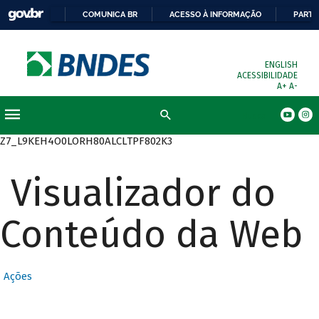
COMUNICA BR
ACESSO À INFORMAÇÃO
PARTI
ENGLISH
ACESSIBILIDADE
A+
A-
Busca
Z7_L9KEH4O0LORH80ALCLTPF802K3
Visualizador do
Conteúdo da Web
Ações