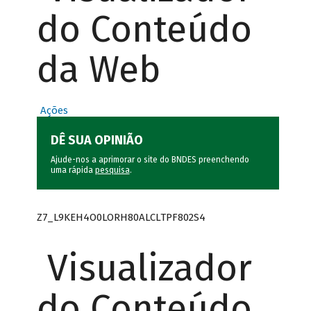
do Conteúdo
da Web
Ações
DÊ SUA OPINIÃO
Ajude-nos a aprimorar o site do BNDES preenchendo
uma rápida
pesquisa
.
Z7_L9KEH4O0LORH80ALCLTPF802S4
Visualizador
do Conteúdo