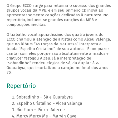
O Grupo ECCO surge para retomar o sucesso dos grandes
grupos vocais da MPB, e em seu primeiro CD inova ao
apresentar somente canções dedicadas à natureza. No
repertório, incluem-se grandes canções da MPB e
composições inéditas.
O trabalho vocal apuradíssimo dos quatro jovens do
ECCO chamou a atenção de artistas como Alceu Valença,
que no álbum “As Forças da Natureza” interpreta a
toada “Espelho Cristalino”, de sua autoria. “É um prazer
cantar com eles porque são absolutamente afinados e
criativos” festejou Alceu. Já a interpretação de
“Sobradinho” rendeu elogios de Sá, da dupla Sá &
Guarabyra, que imortalizou a canção no final dos anos
70.
Repertório
Sobradinho – Sá e Guarabyra
Espelho Cristalino – Alceu Valença
Rio Flora – Pierre Aderne
Mercy Mercy Me – Marvin Gaye