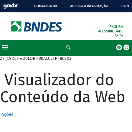
COMUNICA BR
ACESSO À INFORMAÇÃO
PARTI
ENGLISH
ACESSIBILIDADE
A+
A-
Busca
Z7_L9KEH4O0LORH80ALCLTPF802K3
Visualizador do
Conteúdo da Web
Ações