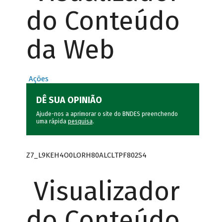
do Conteúdo
da Web
Ações
DÊ SUA OPINIÃO
Ajude-nos a aprimorar o site do BNDES preenchendo
uma rápida
pesquisa
.
Z7_L9KEH4O0LORH80ALCLTPF802S4
Visualizador
do Conteúdo