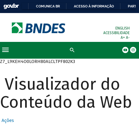
COMUNICA BR
ACESSO À INFORMAÇÃO
PARTI
ENGLISH
ACESSIBILIDADE
A+
A-
Busca
Z7_L9KEH4O0LORH80ALCLTPF802K3
Visualizador do
Conteúdo da Web
Ações