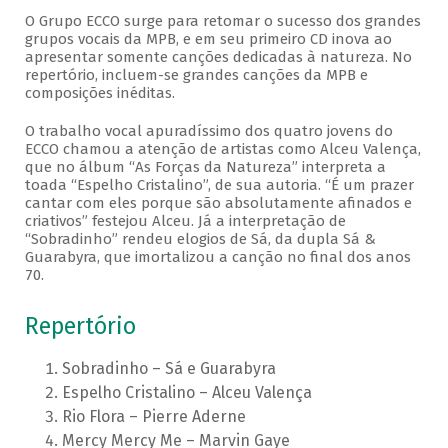
O Grupo ECCO surge para retomar o sucesso dos grandes
grupos vocais da MPB, e em seu primeiro CD inova ao
apresentar somente canções dedicadas à natureza. No
repertório, incluem-se grandes canções da MPB e
composições inéditas.
O trabalho vocal apuradíssimo dos quatro jovens do
ECCO chamou a atenção de artistas como Alceu Valença,
que no álbum “As Forças da Natureza” interpreta a
toada “Espelho Cristalino”, de sua autoria. “É um prazer
cantar com eles porque são absolutamente afinados e
criativos” festejou Alceu. Já a interpretação de
“Sobradinho” rendeu elogios de Sá, da dupla Sá &
Guarabyra, que imortalizou a canção no final dos anos
70.
Repertório
Sobradinho – Sá e Guarabyra
Espelho Cristalino – Alceu Valença
Rio Flora – Pierre Aderne
Mercy Mercy Me – Marvin Gaye