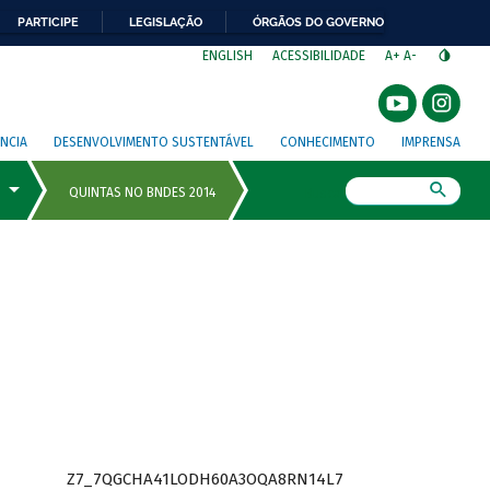
PARTICIPE
LEGISLAÇÃO
ÓRGÃOS DO GOVERNO
⁣
ENGLISH
ACESSIBILIDADE
A+
A-
NCIA
DESENVOLVIMENTO SUSTENTÁVEL
CONHECIMENTO
IMPRENSA
Busca
Z7_7QGCHA41LODH60A3OQA8RN14L7