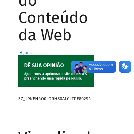
do
Conteúdo
da Web
Ações
DÊ SUA OPINIÃO
Ajude-nos a aprimorar o site do BNDES
preenchendo uma rápida
pesquisa
.
Z7_L9KEH4O0LORH80ALCLTPF802S4