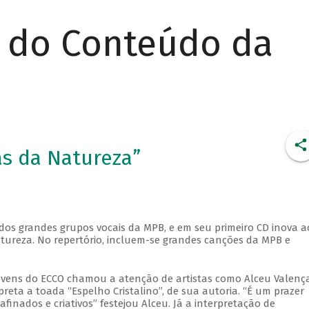
r do Conteúdo da
as da Natureza”
dos grandes grupos vocais da MPB, e em seu primeiro CD inova a
ureza. No repertório, incluem-se grandes canções da MPB e
ovens do ECCO chamou a atenção de artistas como Alceu Valença
eta a toada “Espelho Cristalino”, de sua autoria. “É um prazer
nados e criativos” festejou Alceu. Já a interpretação de