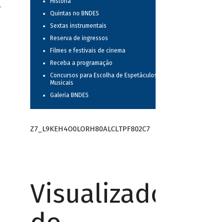
História
.
Quintas no BNDES
Sextas instrumentais
Reserva de ingressos
Filmes e festivais de cinema
Receba a programação
Concursos para Escolha de Espetáculos
Musicais
Galeria BNDES
Z7_L9KEH4O0LORH80ALCLTPF802C7
Visualizador