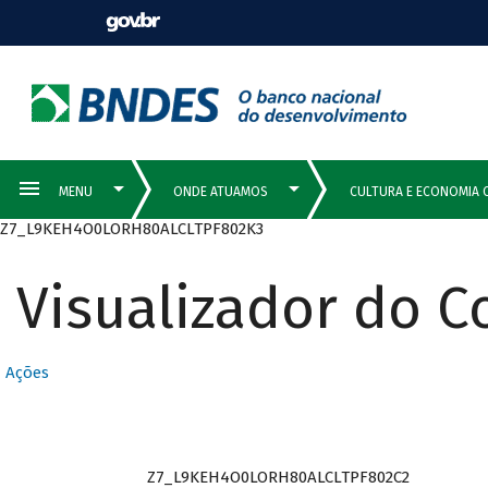
Z7_L9KEH4O0LORH80ALCLTPF802K3
Visualizador do 
Ações
Z7_L9KEH4O0LORH80ALCLTPF802C2