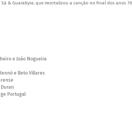
 Sá & Guarabyra, que imortalizou a canção no final dos anos 70
heiro e João Nogueira
Rennó e Beto Villares
arense
s Duran
rge Portugal