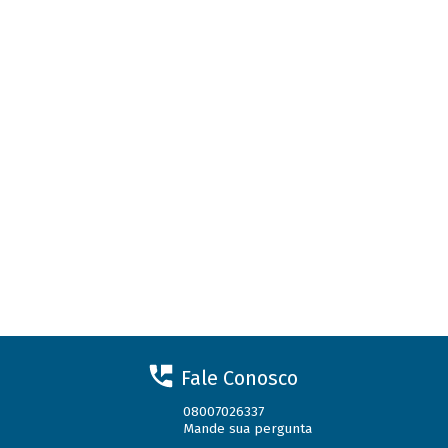
Fale Conosco
08007026337
Mande sua pergunta