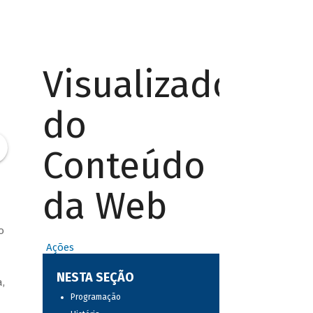
Visualizador
do
Conteúdo
da Web
o
Ações
NESTA SEÇÃO
,
Programação