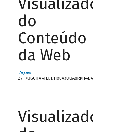
Visualizador
do
Conteúdo
da Web
Ações
Z7_7QGCHA41LODH60A3OQA8RN14D4
Visualizador