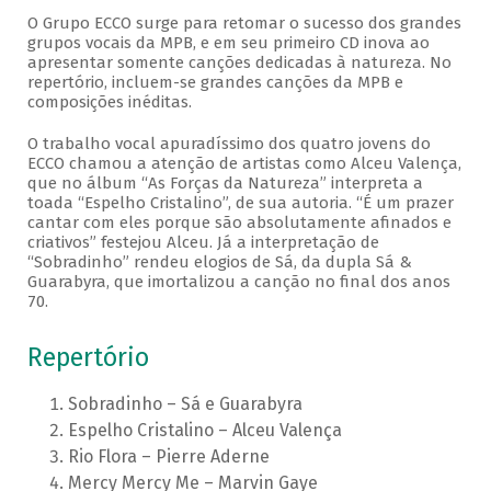
O Grupo ECCO surge para retomar o sucesso dos grandes
grupos vocais da MPB, e em seu primeiro CD inova ao
apresentar somente canções dedicadas à natureza. No
repertório, incluem-se grandes canções da MPB e
composições inéditas.
O trabalho vocal apuradíssimo dos quatro jovens do
ECCO chamou a atenção de artistas como Alceu Valença,
que no álbum “As Forças da Natureza” interpreta a
toada “Espelho Cristalino”, de sua autoria. “É um prazer
cantar com eles porque são absolutamente afinados e
criativos” festejou Alceu. Já a interpretação de
“Sobradinho” rendeu elogios de Sá, da dupla Sá &
Guarabyra, que imortalizou a canção no final dos anos
70.
Repertório
Sobradinho – Sá e Guarabyra
Espelho Cristalino – Alceu Valença
Rio Flora – Pierre Aderne
Mercy Mercy Me – Marvin Gaye