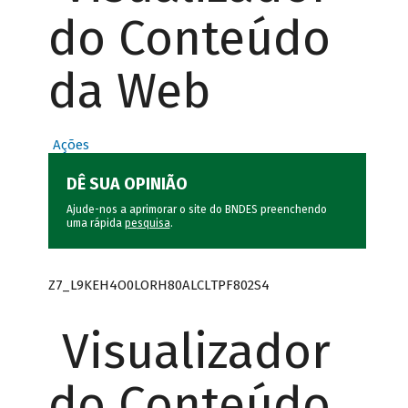
do Conteúdo
da Web
Ações
DÊ SUA OPINIÃO
Ajude-nos a aprimorar o site do BNDES preenchendo
uma rápida
pesquisa
.
Z7_L9KEH4O0LORH80ALCLTPF802S4
Visualizador
do Conteúdo