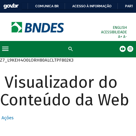
COMUNICA BR
ACESSO À INFORMAÇÃO
PARTI
ENGLISH
ACESSIBILIDADE
A+
A-
Busca
Z7_L9KEH4O0LORH80ALCLTPF802K3
Visualizador do
Conteúdo da Web
Ações