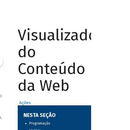
Visualizador
do
Conteúdo
da Web
o
Ações
NESTA SEÇÃO
,
Programação