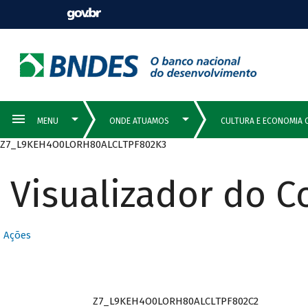
Z7_L9KEH4O0LORH80ALCLTPF802K3
Visualizador do 
Ações
Z7_L9KEH4O0LORH80ALCLTPF802C2