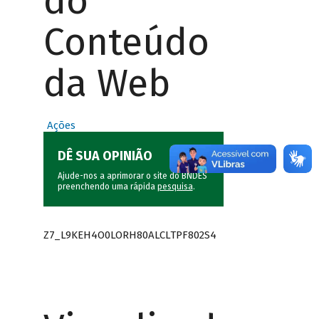
do
Conteúdo
da Web
Ações
DÊ SUA OPINIÃO
Ajude-nos a aprimorar o site do BNDES
preenchendo uma rápida
pesquisa
.
Z7_L9KEH4O0LORH80ALCLTPF802S4