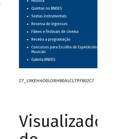
História
.
Quintas no BNDES
Sextas instrumentais
Reserva de ingressos
Filmes e festivais de cinema
Receba a programação
Concursos para Escolha de Espetáculos
Musicais
Galeria BNDES
Z7_L9KEH4O0LORH80ALCLTPF802C7
Visualizador