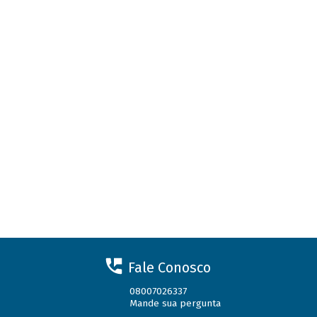
Fale Conosco
08007026337
Mande sua pergunta