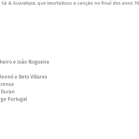
 Sá & Guarabyra, que imortalizou a canção no final dos anos 70
heiro e João Nogueira
Rennó e Beto Villares
arense
s Duran
rge Portugal