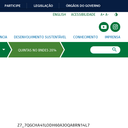
PARTICIPE
LEGISLAÇÃO
ÓRGÃOS DO GOVERNO
⁣
ENGLISH
ACESSIBILIDADE
A+
A-
NCIA
DESENVOLVIMENTO SUSTENTÁVEL
CONHECIMENTO
IMPRENSA
Busca
Z7_7QGCHA41LODH60A3OQA8RN14L7