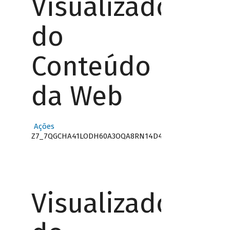
Visualizador
do
Conteúdo
da Web
Ações
Z7_7QGCHA41LODH60A3OQA8RN14D4
Visualizador