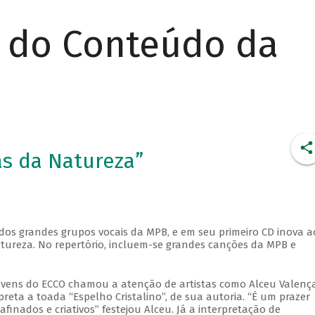
r do Conteúdo da
as da Natureza”
dos grandes grupos vocais da MPB, e em seu primeiro CD inova a
ureza. No repertório, incluem-se grandes canções da MPB e
ovens do ECCO chamou a atenção de artistas como Alceu Valença
eta a toada “Espelho Cristalino”, de sua autoria. “É um prazer
nados e criativos” festejou Alceu. Já a interpretação de