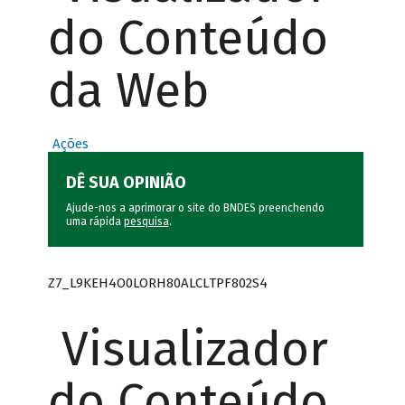
do Conteúdo
da Web
Ações
DÊ SUA OPINIÃO
Ajude-nos a aprimorar o site do BNDES preenchendo
uma rápida
pesquisa
.
Z7_L9KEH4O0LORH80ALCLTPF802S4
Visualizador
do Conteúdo