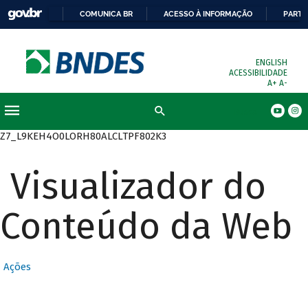
COMUNICA BR
ACESSO À INFORMAÇÃO
PARTI
ENGLISH
ACESSIBILIDADE
A+
A-
Busca
Z7_L9KEH4O0LORH80ALCLTPF802K3
Visualizador do
Conteúdo da Web
Ações