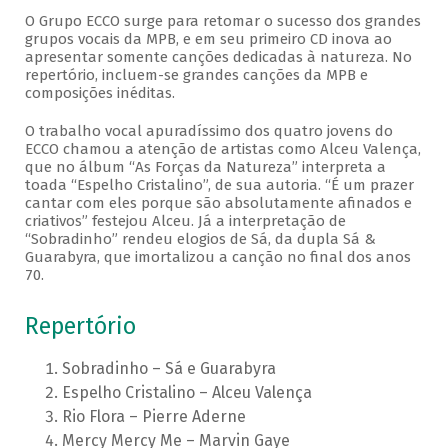
O Grupo ECCO surge para retomar o sucesso dos grandes
grupos vocais da MPB, e em seu primeiro CD inova ao
apresentar somente canções dedicadas à natureza. No
repertório, incluem-se grandes canções da MPB e
composições inéditas.
O trabalho vocal apuradíssimo dos quatro jovens do
ECCO chamou a atenção de artistas como Alceu Valença,
que no álbum “As Forças da Natureza” interpreta a
toada “Espelho Cristalino”, de sua autoria. “É um prazer
cantar com eles porque são absolutamente afinados e
criativos” festejou Alceu. Já a interpretação de
“Sobradinho” rendeu elogios de Sá, da dupla Sá &
Guarabyra, que imortalizou a canção no final dos anos
70.
Repertório
Sobradinho – Sá e Guarabyra
Espelho Cristalino – Alceu Valença
Rio Flora – Pierre Aderne
Mercy Mercy Me – Marvin Gaye