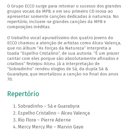
O Grupo ECCO surge para retomar o sucesso dos grandes
grupos vocais da MPB, e em seu primeiro CD inova ao
apresentar somente canções dedicadas à natureza. No
repertório, incluem-se grandes canções da MPB e
composições inéditas.
O trabalho vocal apuradíssimo dos quatro jovens do
ECCO chamou a atenção de artistas como Alceu Valença,
que no álbum “As Forças da Natureza” interpreta a
toada “Espelho Cristalino”, de sua autoria. “É um prazer
cantar com eles porque são absolutamente afinados e
criativos” festejou Alceu. Já a interpretação de
“Sobradinho” rendeu elogios de Sá, da dupla Sá &
Guarabyra, que imortalizou a canção no final dos anos
70.
Repertório
Sobradinho – Sá e Guarabyra
Espelho Cristalino – Alceu Valença
Rio Flora – Pierre Aderne
Mercy Mercy Me – Marvin Gaye