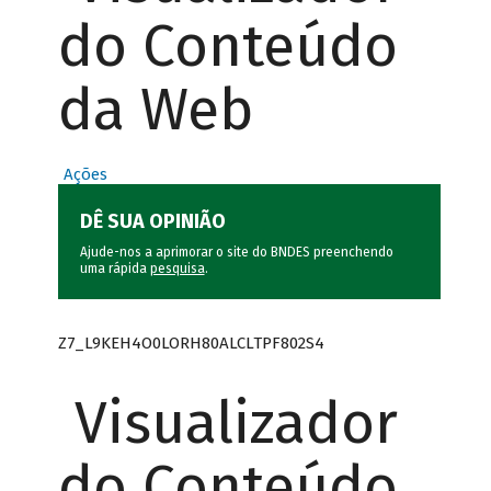
do Conteúdo
da Web
Ações
DÊ SUA OPINIÃO
Ajude-nos a aprimorar o site do BNDES preenchendo
uma rápida
pesquisa
.
Z7_L9KEH4O0LORH80ALCLTPF802S4
Visualizador
do Conteúdo