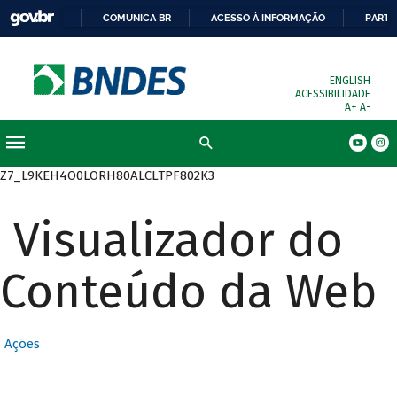
COMUNICA BR
ACESSO À INFORMAÇÃO
PARTI
ENGLISH
ACESSIBILIDADE
A+
A-
Busca
Z7_L9KEH4O0LORH80ALCLTPF802K3
Visualizador do
Conteúdo da Web
Ações