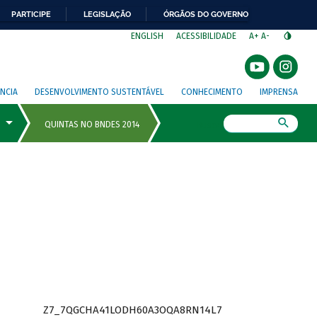
PARTICIPE
LEGISLAÇÃO
ÓRGÃOS DO GOVERNO
⁣
ENGLISH
ACESSIBILIDADE
A+
A-
NCIA
DESENVOLVIMENTO SUSTENTÁVEL
CONHECIMENTO
IMPRENSA
Busca
Z7_7QGCHA41LODH60A3OQA8RN14L7