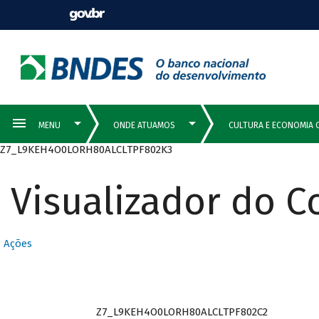
Z7_L9KEH4O0LORH80ALCLTPF802K3
Visualizador do 
Ações
Z7_L9KEH4O0LORH80ALCLTPF802C2