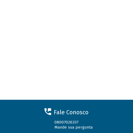
Fale Conosco
08007026337
Mande sua pergunta