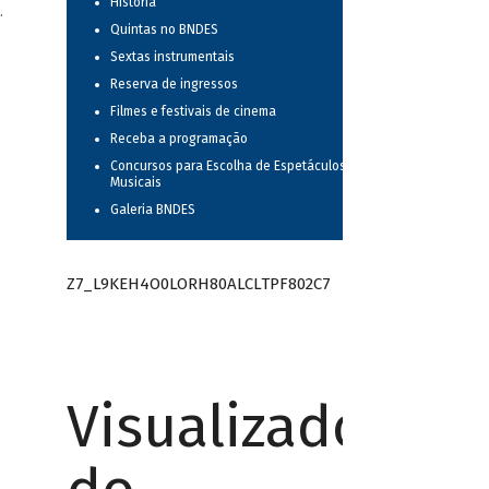
História
.
Quintas no BNDES
Sextas instrumentais
Reserva de ingressos
Filmes e festivais de cinema
Receba a programação
Concursos para Escolha de Espetáculos
Musicais
Galeria BNDES
Z7_L9KEH4O0LORH80ALCLTPF802C7
Visualizador