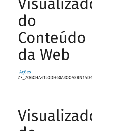
Visualizador
do
Conteúdo
da Web
Ações
Z7_7QGCHA41LODH60A3OQA8RN14D4
Visualizador