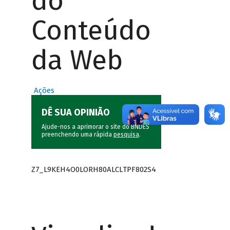
do
Conteúdo
da Web
Ações
DÊ SUA OPINIÃO
Ajude-nos a aprimorar o site do BNDES
preenchendo uma rápida
pesquisa
.
Z7_L9KEH4O0LORH80ALCLTPF802S4