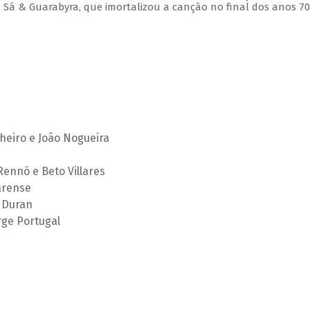
 Sá & Guarabyra, que imortalizou a canção no final dos anos 70
heiro e João Nogueira
Rennó e Beto Villares
arense
s Duran
rge Portugal