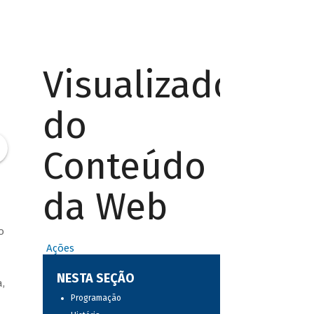
Visualizador
do
Conteúdo
da Web
o
Ações
NESTA SEÇÃO
,
Programação