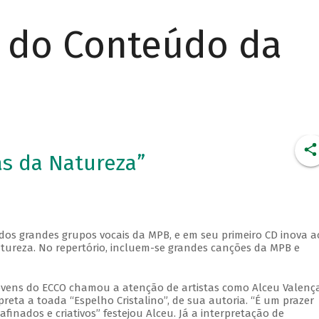
r do Conteúdo da
as da Natureza”
dos grandes grupos vocais da MPB, e em seu primeiro CD inova a
ureza. No repertório, incluem-se grandes canções da MPB e
ovens do ECCO chamou a atenção de artistas como Alceu Valença
eta a toada “Espelho Cristalino”, de sua autoria. “É um prazer
nados e criativos” festejou Alceu. Já a interpretação de