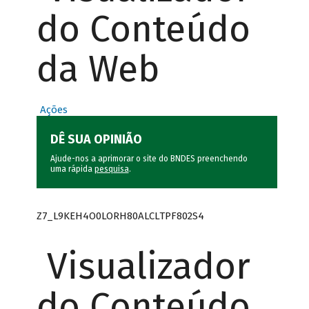
do Conteúdo
da Web
Ações
DÊ SUA OPINIÃO
Ajude-nos a aprimorar o site do BNDES preenchendo
uma rápida
pesquisa
.
Z7_L9KEH4O0LORH80ALCLTPF802S4
Visualizador
do Conteúdo