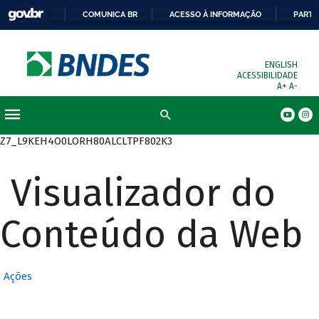
COMUNICA BR
ACESSO À INFORMAÇÃO
PARTI
ENGLISH
ACESSIBILIDADE
A+
A-
Busca
Z7_L9KEH4O0LORH80ALCLTPF802K3
Visualizador do
Conteúdo da Web
Ações