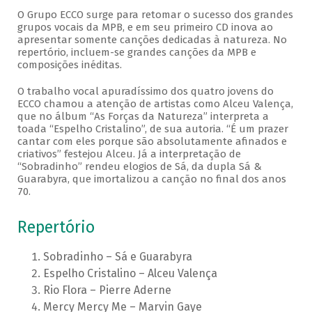
O Grupo ECCO surge para retomar o sucesso dos grandes
grupos vocais da MPB, e em seu primeiro CD inova ao
apresentar somente canções dedicadas à natureza. No
repertório, incluem-se grandes canções da MPB e
composições inéditas.
O trabalho vocal apuradíssimo dos quatro jovens do
ECCO chamou a atenção de artistas como Alceu Valença,
que no álbum “As Forças da Natureza” interpreta a
toada “Espelho Cristalino”, de sua autoria. “É um prazer
cantar com eles porque são absolutamente afinados e
criativos” festejou Alceu. Já a interpretação de
“Sobradinho” rendeu elogios de Sá, da dupla Sá &
Guarabyra, que imortalizou a canção no final dos anos
70.
Repertório
Sobradinho – Sá e Guarabyra
Espelho Cristalino – Alceu Valença
Rio Flora – Pierre Aderne
Mercy Mercy Me – Marvin Gaye