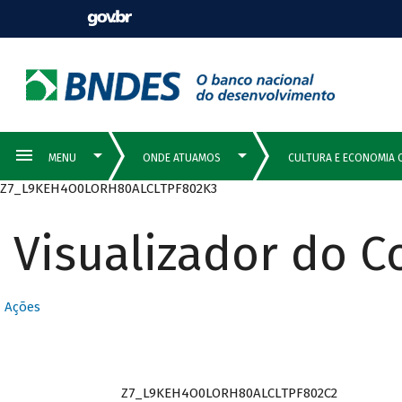
Z7_L9KEH4O0LORH80ALCLTPF802K3
Visualizador do 
Ações
Z7_L9KEH4O0LORH80ALCLTPF802C2