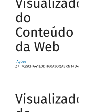
Visualizador
do
Conteúdo
da Web
Ações
Z7_7QGCHA41LODH60A3OQA8RN14D4
Visualizador