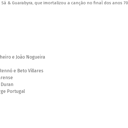
 Sá & Guarabyra, que imortalizou a canção no final dos anos 70
heiro e João Nogueira
Rennó e Beto Villares
arense
s Duran
rge Portugal