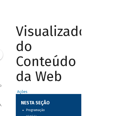
Visualizador
do
Conteúdo
da Web
o
Ações
NESTA SEÇÃO
,
Programação