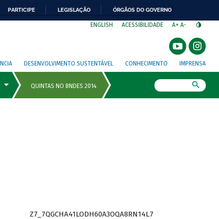
PARTICIPE
LEGISLAÇÃO
ÓRGÃOS DO GOVERNO
⁣
ENGLISH
ACESSIBILIDADE
A+
A-
NCIA
DESENVOLVIMENTO SUSTENTÁVEL
CONHECIMENTO
IMPRENSA
Busca
Z7_7QGCHA41LODH60A3OQA8RN14L7