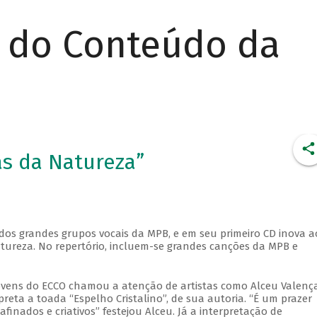
r do Conteúdo da
as da Natureza”
dos grandes grupos vocais da MPB, e em seu primeiro CD inova a
ureza. No repertório, incluem-se grandes canções da MPB e
ovens do ECCO chamou a atenção de artistas como Alceu Valença
eta a toada “Espelho Cristalino”, de sua autoria. “É um prazer
nados e criativos” festejou Alceu. Já a interpretação de