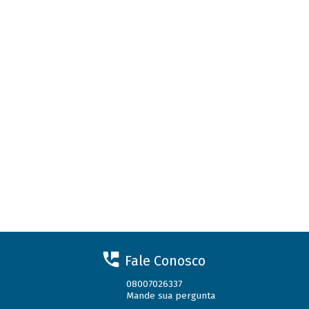
Fale Conosco
08007026337
Mande sua pergunta