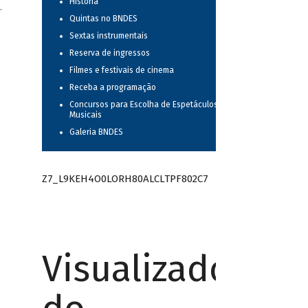
História
.
Quintas no BNDES
Sextas instrumentais
Reserva de ingressos
Filmes e festivais de cinema
Receba a programação
Concursos para Escolha de Espetáculos
Musicais
Galeria BNDES
Z7_L9KEH4O0LORH80ALCLTPF802C7
Visualizador