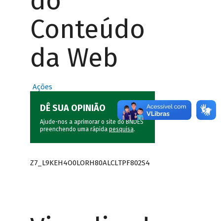
do
Conteúdo
da Web
Ações
DÊ SUA OPINIÃO
Ajude-nos a aprimorar o site do BNDES
preenchendo uma rápida
pesquisa
.
Z7_L9KEH4O0LORH80ALCLTPF802S4