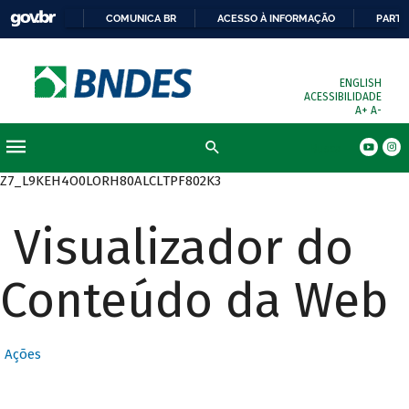
COMUNICA BR
ACESSO À INFORMAÇÃO
PARTI
ENGLISH
ACESSIBILIDADE
A+
A-
Busca
Z7_L9KEH4O0LORH80ALCLTPF802K3
Visualizador do
Conteúdo da Web
Ações