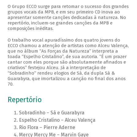
O Grupo ECCO surge para retomar o sucesso dos grandes
grupos vocais da MPB, e em seu primeiro CD inova ao
apresentar somente canções dedicadas à natureza. No
repertório, incluem-se grandes canções da MPB e
composições inéditas.
O trabalho vocal apuradíssimo dos quatro jovens do
ECCO chamou a atenção de artistas como Alceu Valença,
que no álbum “As Forças da Natureza” interpreta a
toada “Espelho Cristalino”, de sua autoria. “É um prazer
cantar com eles porque são absolutamente afinados e
criativos” festejou Alceu. Já a interpretação de
“Sobradinho” rendeu elogios de Sá, da dupla Sá &
Guarabyra, que imortalizou a canção no final dos anos
70.
Repertório
Sobradinho – Sá e Guarabyra
Espelho Cristalino – Alceu Valença
Rio Flora – Pierre Aderne
Mercy Mercy Me – Marvin Gaye