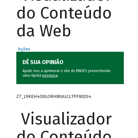
do Conteúdo
da Web
Ações
DÊ SUA OPINIÃO
Ajude-nos a aprimorar o site do BNDES preenchendo
uma rápida
pesquisa
.
Z7_L9KEH4O0LORH80ALCLTPF802S4
Visualizador
do Conteúdo