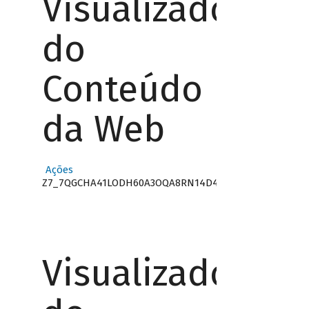
Visualizador
do
Conteúdo
da Web
Ações
Z7_7QGCHA41LODH60A3OQA8RN14D4
Visualizador