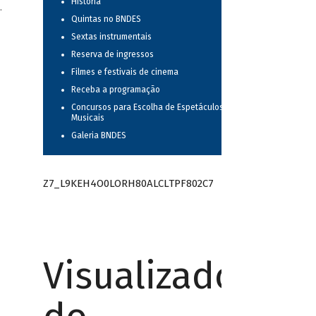
História
.
Quintas no BNDES
Sextas instrumentais
Reserva de ingressos
Filmes e festivais de cinema
Receba a programação
Concursos para Escolha de Espetáculos
Musicais
Galeria BNDES
Z7_L9KEH4O0LORH80ALCLTPF802C7
Visualizador