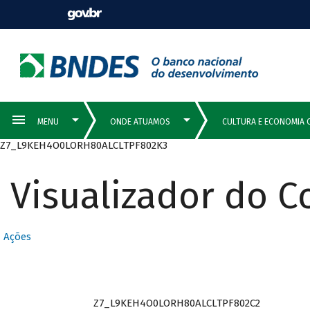
Z7_L9KEH4O0LORH80ALCLTPF802K3
Visualizador do 
Ações
Z7_L9KEH4O0LORH80ALCLTPF802C2