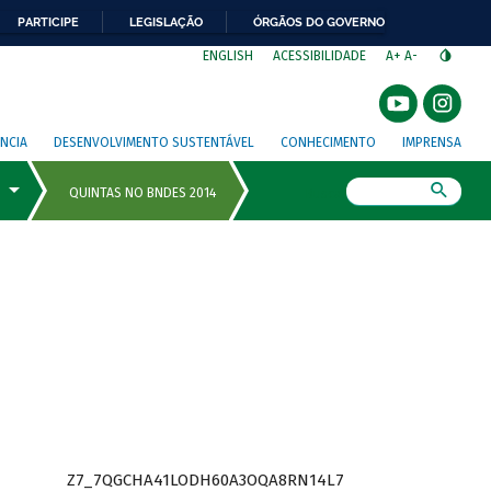
PARTICIPE
LEGISLAÇÃO
ÓRGÃOS DO GOVERNO
⁣
ENGLISH
ACESSIBILIDADE
A+
A-
NCIA
DESENVOLVIMENTO SUSTENTÁVEL
CONHECIMENTO
IMPRENSA
Busca
Z7_7QGCHA41LODH60A3OQA8RN14L7