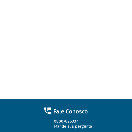
Fale Conosco
08007026337
Mande sua pergunta