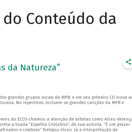
r do Conteúdo da
as da Natureza”
dos grandes grupos vocais da MPB, e em seu primeiro CD inova a
ureza. No repertório, incluem-se grandes canções da MPB e
ovens do ECCO chamou a atenção de artistas como Alceu Valença
eta a toada “Espelho Cristalino”, de sua autoria. “É um prazer
nados e criativos” festejou Alceu. Já a interpretação de