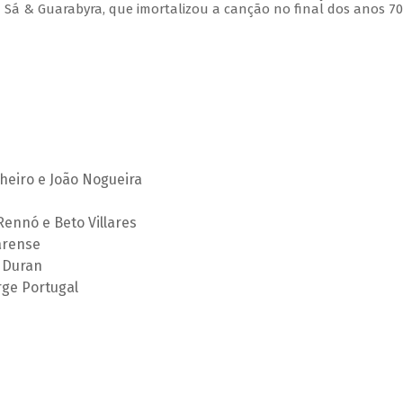
 Sá & Guarabyra, que imortalizou a canção no final dos anos 70
heiro e João Nogueira
Rennó e Beto Villares
arense
s Duran
rge Portugal