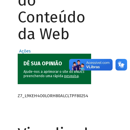
do
Conteúdo
da Web
Ações
DÊ SUA OPINIÃO
Ajude-nos a aprimorar o site do BNDES
preenchendo uma rápida
pesquisa
.
Z7_L9KEH4O0LORH80ALCLTPF802S4