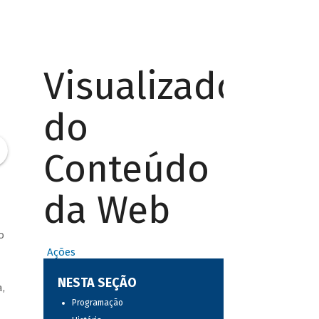
Visualizador
do
Conteúdo
da Web
o
Ações
NESTA SEÇÃO
,
Programação