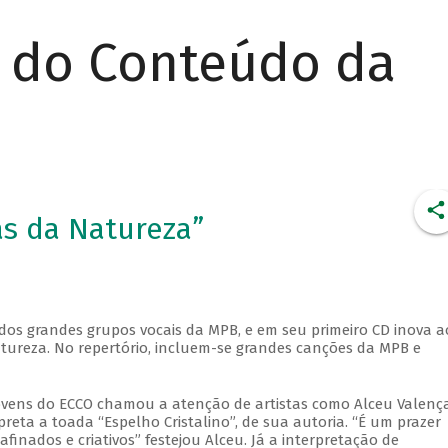
r do Conteúdo da
as da Natureza”
dos grandes grupos vocais da MPB, e em seu primeiro CD inova a
ureza. No repertório, incluem-se grandes canções da MPB e
ovens do ECCO chamou a atenção de artistas como Alceu Valença
eta a toada “Espelho Cristalino”, de sua autoria. “É um prazer
nados e criativos” festejou Alceu. Já a interpretação de