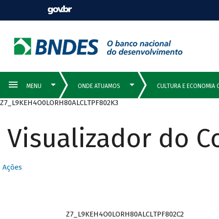
Z7_L9KEH4O0LORH80ALCLTPF802K3
Visualizador do 
Ações
Z7_L9KEH4O0LORH80ALCLTPF802C2