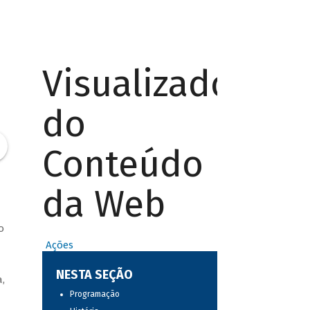
Visualizador
do
Conteúdo
da Web
o
Ações
NESTA SEÇÃO
,
Programação