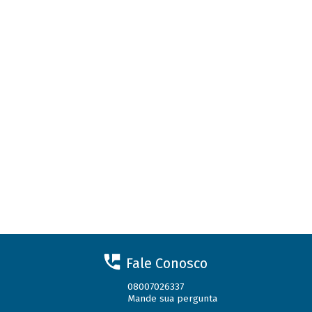
Fale Conosco
08007026337
Mande sua pergunta