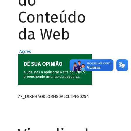
do
Conteúdo
da Web
Ações
DÊ SUA OPINIÃO
Ajude-nos a aprimorar o site do BNDES
preenchendo uma rápida
pesquisa
.
Z7_L9KEH4O0LORH80ALCLTPF802S4