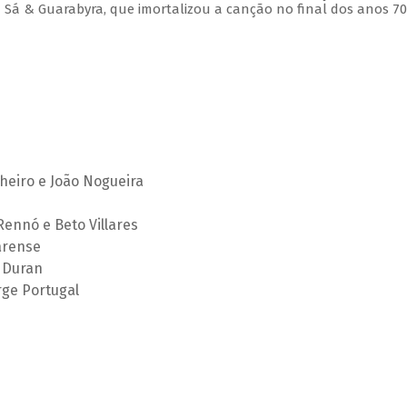
 Sá & Guarabyra, que imortalizou a canção no final dos anos 70
heiro e João Nogueira
Rennó e Beto Villares
arense
s Duran
rge Portugal