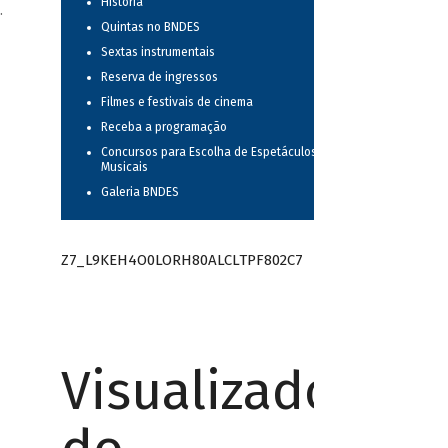
História
.
Quintas no BNDES
Sextas instrumentais
Reserva de ingressos
Filmes e festivais de cinema
Receba a programação
Concursos para Escolha de Espetáculos
Musicais
Galeria BNDES
Z7_L9KEH4O0LORH80ALCLTPF802C7
Visualizador