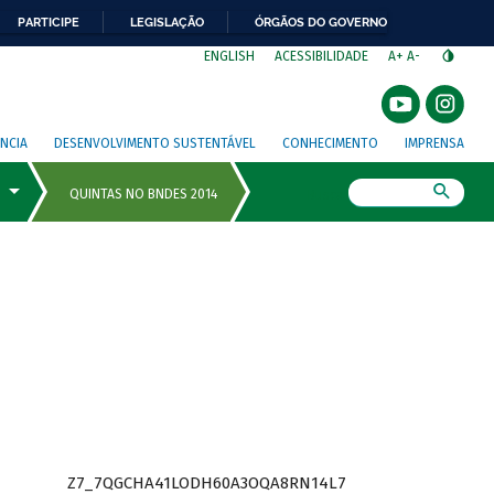
PARTICIPE
LEGISLAÇÃO
ÓRGÃOS DO GOVERNO
⁣
ENGLISH
ACESSIBILIDADE
A+
A-
NCIA
DESENVOLVIMENTO SUSTENTÁVEL
CONHECIMENTO
IMPRENSA
Busca
Z7_7QGCHA41LODH60A3OQA8RN14L7