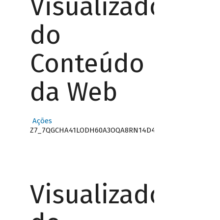
Visualizador
do
Conteúdo
da Web
Ações
Z7_7QGCHA41LODH60A3OQA8RN14D4
Visualizador