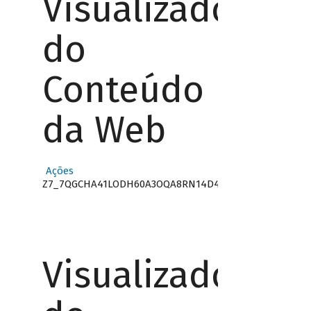
Visualizador
do
Conteúdo
da Web
Ações
Z7_7QGCHA41LODH60A3OQA8RN14D4
Visualizador