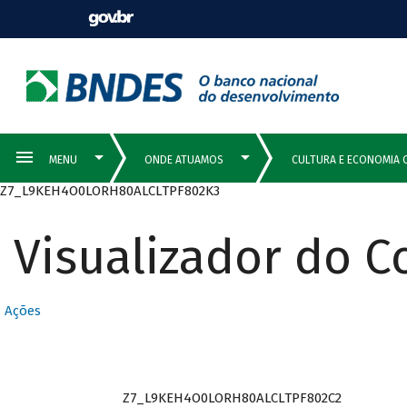
Z7_L9KEH4O0LORH80ALCLTPF802K3
Visualizador do 
Ações
Z7_L9KEH4O0LORH80ALCLTPF802C2