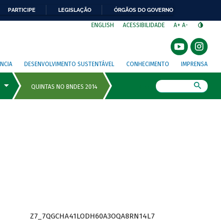
PARTICIPE
LEGISLAÇÃO
ÓRGÃOS DO GOVERNO
⁣
ENGLISH
ACESSIBILIDADE
A+
A-
NCIA
DESENVOLVIMENTO SUSTENTÁVEL
CONHECIMENTO
IMPRENSA
Busca
Z7_7QGCHA41LODH60A3OQA8RN14L7