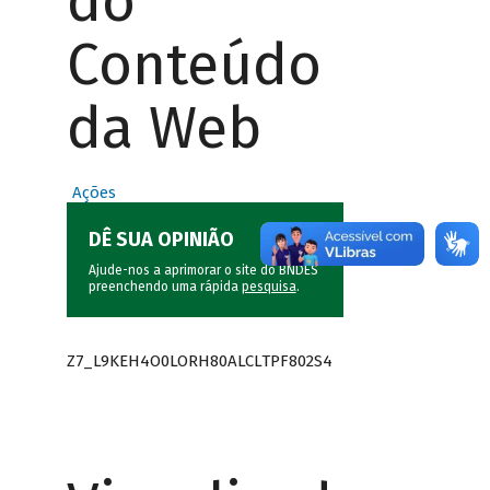
do
Conteúdo
da Web
Ações
DÊ SUA OPINIÃO
Ajude-nos a aprimorar o site do BNDES
preenchendo uma rápida
pesquisa
.
Z7_L9KEH4O0LORH80ALCLTPF802S4