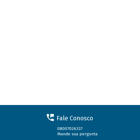
Fale Conosco
08007026337
Mande sua pergunta