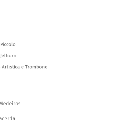
 Piccolo
gelhorn
o Artística e Trombone
 Medeiros
Lacerda