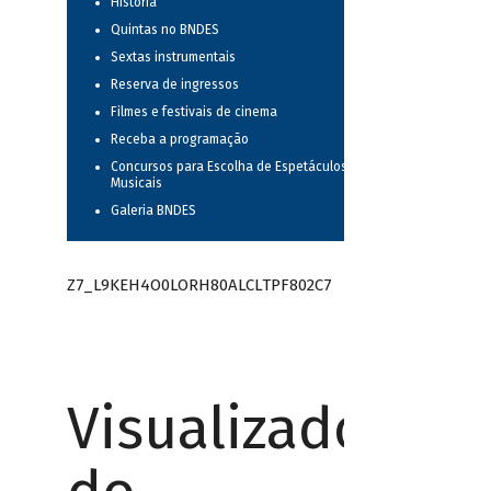
História
Quintas no BNDES
Sextas instrumentais
Reserva de ingressos
Filmes e festivais de cinema
Receba a programação
Concursos para Escolha de Espetáculos
Musicais
Galeria BNDES
Z7_L9KEH4O0LORH80ALCLTPF802C7
Visualizador