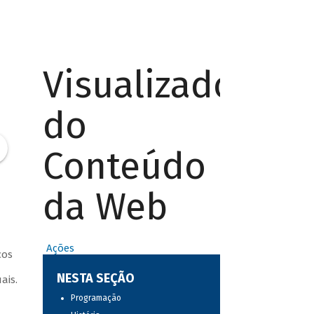
Visualizador
do
Conteúdo
da Web
Ações
cos
a
NESTA SEÇÃO
ais.
Programação