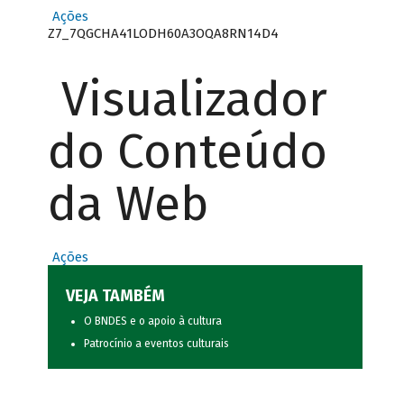
Ações
Z7_7QGCHA41LODH60A3OQA8RN14D4
Visualizador
do Conteúdo
da Web
Ações
VEJA TAMBÉM
O BNDES e o apoio à cultura
Patrocínio a eventos culturais