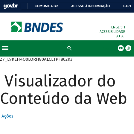
COMUNICA BR
ACESSO À INFORMAÇÃO
PARTI
ENGLISH
ACESSIBILIDADE
A+
A-
Busca
Z7_L9KEH4O0LORH80ALCLTPF802K3
Visualizador do
Conteúdo da Web
Ações