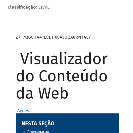
Classificação:
LIVRE
Z7_7QGCHA41LODH60A3OQA8RN14L7
Visualizador
do Conteúdo
da Web
Ações
NESTA SEÇÃO
Programação