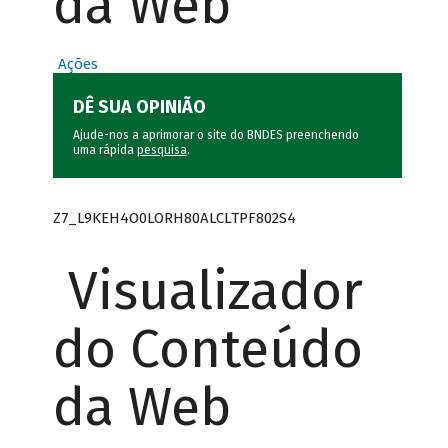
da Web
Ações
DÊ SUA OPINIÃO
Ajude-nos a aprimorar o site do BNDES preenchendo
uma rápida
pesquisa
.
Z7_L9KEH4O0LORH80ALCLTPF802S4
Visualizador
do Conteúdo
da Web