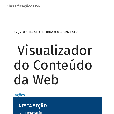
Classificação:
LIVRE
Z7_7QGCHA41LODH60A3OQA8RN14L7
Visualizador
do Conteúdo
da Web
Ações
NESTA SEÇÃO
Programação