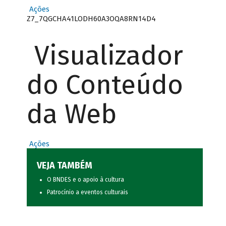
Ações
Z7_7QGCHA41LODH60A3OQA8RN14D4
Visualizador
do Conteúdo
da Web
Ações
VEJA TAMBÉM
O BNDES e o apoio à cultura
Patrocínio a eventos culturais