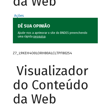
da Web
Ações
DÊ SUA OPINIÃO
Ajude-nos a aprimorar o site do BNDES preenchendo
uma rápida
pesquisa
.
Z7_L9KEH4O0LORH80ALCLTPF802S4
Visualizador
do Conteúdo
da Web