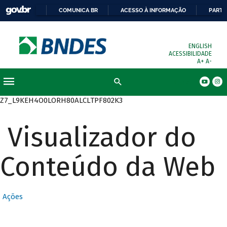
COMUNICA BR
ACESSO À INFORMAÇÃO
PARTI
ENGLISH
ACESSIBILIDADE
A+
A-
Busca
Z7_L9KEH4O0LORH80ALCLTPF802K3
Visualizador do
Conteúdo da Web
Ações