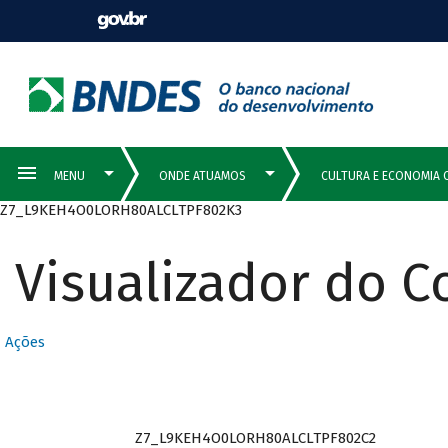
Z7_L9KEH4O0LORH80ALCLTPF802K3
Visualizador do 
Ações
Z7_L9KEH4O0LORH80ALCLTPF802C2