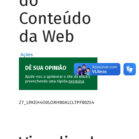
do
Conteúdo
da Web
Ações
DÊ SUA OPINIÃO
Ajude-nos a aprimorar o site do BNDES
preenchendo uma rápida
pesquisa
.
Z7_L9KEH4O0LORH80ALCLTPF802S4