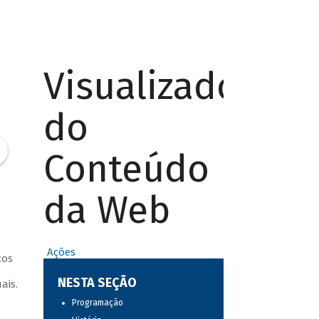
Visualizador
do
Conteúdo
da Web
Ações
cos
a
NESTA SEÇÃO
ais.
Programação