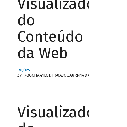
Visualizador
do
Conteúdo
da Web
Ações
Z7_7QGCHA41LODH60A3OQA8RN14D4
Visualizador