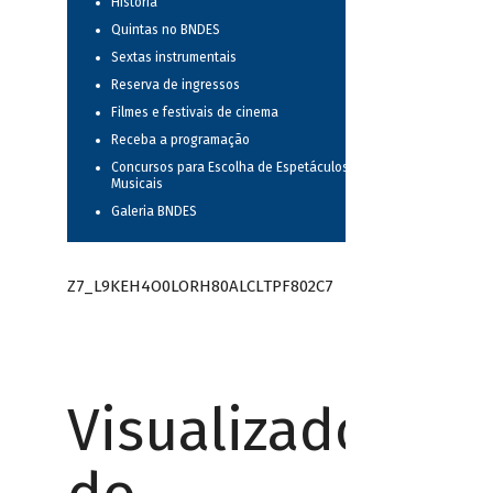
História
Quintas no BNDES
Sextas instrumentais
Reserva de ingressos
Filmes e festivais de cinema
Receba a programação
Concursos para Escolha de Espetáculos
Musicais
Galeria BNDES
Z7_L9KEH4O0LORH80ALCLTPF802C7
Visualizador