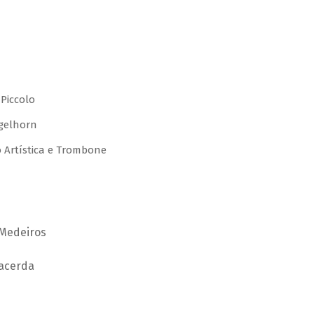
 Piccolo
gelhorn
o Artística e Trombone
 Medeiros
Lacerda