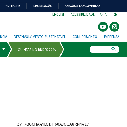
PARTICIPE
LEGISLAÇÃO
ÓRGÃOS DO GOVERNO
⁣
ENGLISH
ACESSIBILIDADE
A+
A-
NCIA
DESENVOLVIMENTO SUSTENTÁVEL
CONHECIMENTO
IMPRENSA
Busca
Z7_7QGCHA41LODH60A3OQA8RN14L7