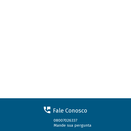
Fale Conosco
08007026337
Mande sua pergunta