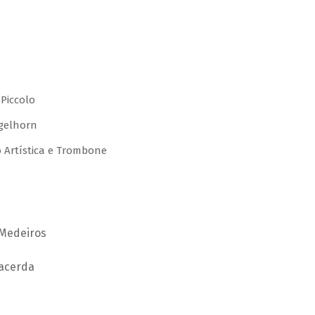
 Piccolo
gelhorn
o Artística e Trombone
 Medeiros
Lacerda