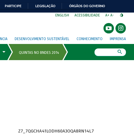
PARTICIPE
LEGISLAÇÃO
ÓRGÃOS DO GOVERNO
⁣
ENGLISH
ACESSIBILIDADE
A+
A-
NCIA
DESENVOLVIMENTO SUSTENTÁVEL
CONHECIMENTO
IMPRENSA
Busca
Z7_7QGCHA41LODH60A3OQA8RN14L7