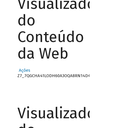
Visualizador
do
Conteúdo
da Web
Ações
Z7_7QGCHA41LODH60A3OQA8RN14D4
Visualizador