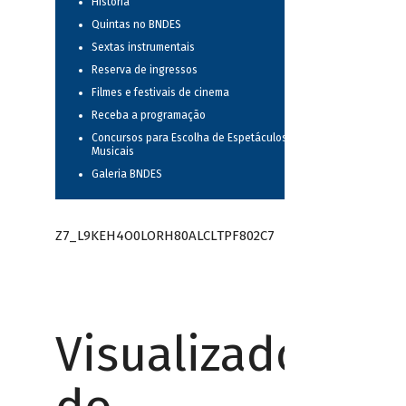
História
Quintas no BNDES
Sextas instrumentais
Reserva de ingressos
Filmes e festivais de cinema
Receba a programação
Concursos para Escolha de Espetáculos
Musicais
Galeria BNDES
Z7_L9KEH4O0LORH80ALCLTPF802C7
Visualizador