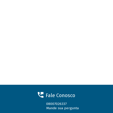
Fale Conosco
08007026337
Mande sua pergunta