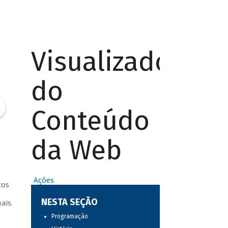
Visualizador
do
Conteúdo
da Web
Ações
cos
a
NESTA SEÇÃO
ais.
Programação