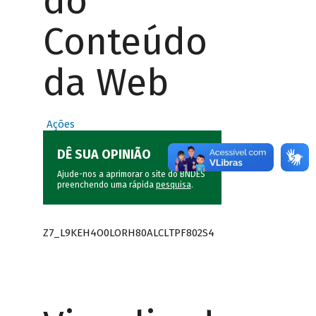
do
Conteúdo
da Web
Ações
DÊ SUA OPINIÃO
Ajude-nos a aprimorar o site do BNDES
preenchendo uma rápida
pesquisa
.
Z7_L9KEH4O0LORH80ALCLTPF802S4