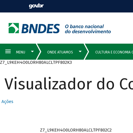
Z7_L9KEH4O0LORH80ALCLTPF802K3
Visualizador do 
Ações
Z7_L9KEH4O0LORH80ALCLTPF802C2